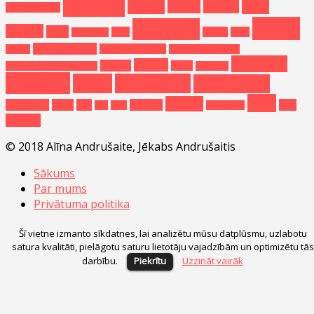
eiropa
florida
indija
grieķija
igaunija
dienvidkoreja
latvija
konkurss
intervija
itālija
kalni
koreja
kuba
kalifornija
medusmēnesis
nacionālaisparks
lietuva
nationalgeographic
pludmale
padomi
niršana
palau
nationalgeographiclatvija
paradīze
praktiski
prese
publikācija
publikācijas
āzija
spānija
pārgājiens
radio
riga
seišelas
ķīna
sala
salas
vašingtona
ņujorka
© 2018 Alīna Andrušaite, Jēkabs Andrušaitis
Sākums
Par mums
Privātuma politika
Šī vietne izmanto sīkdatnes, lai analizētu mūsu datplūsmu, uzlabotu
satura kvalitāti, pielāgotu saturu lietotāju vajadzībām un optimizētu tās
darbību.
Piekrītu
Uzzināt vairāk