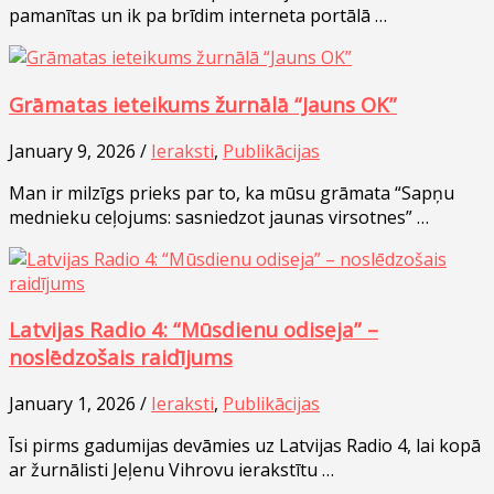
pamanītas un ik pa brīdim interneta portālā …
Grāmatas ieteikums žurnālā “Jauns OK”
January 9, 2026 /
Ieraksti
,
Publikācijas
Man ir milzīgs prieks par to, ka mūsu grāmata “Sapņu
mednieku ceļojums: sasniedzot jaunas virsotnes” …
Latvijas Radio 4: “Mūsdienu odiseja” –
noslēdzošais raidījums
January 1, 2026 /
Ieraksti
,
Publikācijas
Īsi pirms gadumijas devāmies uz Latvijas Radio 4, lai kopā
ar žurnālisti Jeļenu Vihrovu ierakstītu …