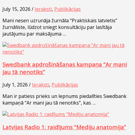
July 15, 2026 /
Ieraksti
,
Publikācijas
Mani nesen uzrunāja žurnāla “Praktiskais latvietis”
žurnāliste, lūdzot sniegt konsultāciju par lasītāja
jautājumu par maksājuma …
Swedbank apdrošināšanas kampaņa “Ar mani
jau tā nenotiks”
July 1, 2026 /
Ieraksti
,
Publikācijas
Man ir patiess prieks un lepnums piedalīties Swedbank
kampaņā “Ar mani jau tā nenotiks”, kas …
Latvijas Radio 1: raidījums “Mediju anatomija”