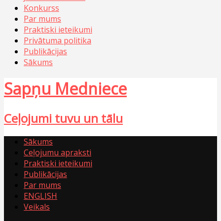
Konkurss
Par mums
Praktiski ieteikumi
Privātuma politika
Publikācijas
Sākums
Sapņu Medniece
Ceļojumi tuvu un tālu
Sākums
Ceļojumu apraksti
Praktiski ieteikumi
Publikācijas
Par mums
ENGLISH
Veikals