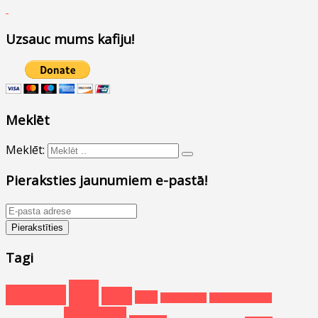
Uzsauc mums kafiju!
Meklēt
Meklēt:
Pieraksties jaunumiem e-pastā!
Tagi
asv
amerika
auto
daba
dabastakas
dienvidamerika