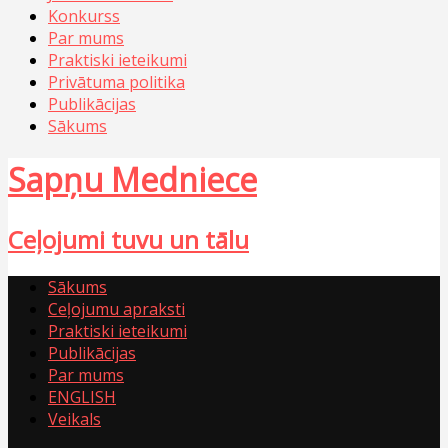
Konkurss
Par mums
Praktiski ieteikumi
Privātuma politika
Publikācijas
Sākums
Sapņu Medniece
Ceļojumi tuvu un tālu
Sākums
Ceļojumu apraksti
Praktiski ieteikumi
Publikācijas
Par mums
ENGLISH
Veikals