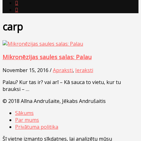


carp
Mikronēzijas saules salas: Palau
November 15, 2016 /
Apraksti
,
Ieraksti
Palau? Kur tas ir? vai arī – Kā sauca to vietu, kur tu
brauksi – …
© 2018 Alīna Andrušaite, Jēkabs Andrušaitis
Sākums
Par mums
Privātuma politika
Šī vietne izmanto sīkdatnes, lai analizētu mūsu