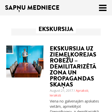
SAPŅU MEDNIECE
Meklēt:
EKSKURSIJA
Sākums
Ceļojumu apraksti
EKSKURSIJA UZ
Praktiski ieteikumi
ZIEMEĻKOREJAS
ROBEŽU –
Publikācijas
DEMILITARIZĒTĀ
ZONA UN
Par mums
PROPAGANDAS
SKAŅAS
ENGLISH
August 21, 2017 /
Apraksti
,
Ieraksti
Veikals
Viena no galvenajām apskates
vietām, apmeklējot
Dienvidkoreju, ir demilitarizētā