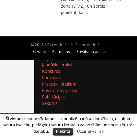
zona (DMZ), un šoreiz
Ceļojumu apraksti
jāpiekrīt, ka …
Jaunākie ieraksti
Konkurss
Par mums
Praktiski ieteikumi
Privātuma politika
© 2018 Alīna Andrušaite, Jēkabs Andrušaitis
Publikācijas
Sākums
Sākums
Par mums
Privātuma politika
Ceļojumu apraksti
Jaunākie ieraksti
Konkurss
Par mums
Praktiski ieteikumi
Privātuma politika
Publikācijas
Sākums
Šī vietne izmanto sīkdatnes, lai analizētu mūsu datplūsmu, uzlabotu
satura kvalitāti, pielāgotu saturu lietotāju vajadzībām un optimizētu tās
darbību.
Piekrītu
Uzzināt vairāk