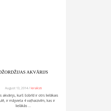
DŽORDŽIJAS AKVĀRIJS
August 13, 2014 /
Ieraksti
s akvārijs, kurš šobrīd ir otrs lielākais
lē, ir mājvieta 4 vaļhaizivīm, kas ir
lielākās …