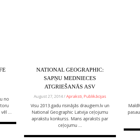
FE
NATIONAL GEOGRAPHIC:
SAPŅU MEDNIECES
ATGRIEŠANĀS ASV
August 27, 2014 /
Apraksti
,
Publikācijas
mu no
atoru
Visu 2013.gadu risinājās draugiem.lv un
Maldī
 vēl …
National Geographic Latvija ceļojumu
pasaul
aprakstu konkurss. Mans apraksts par
ceļojumu …