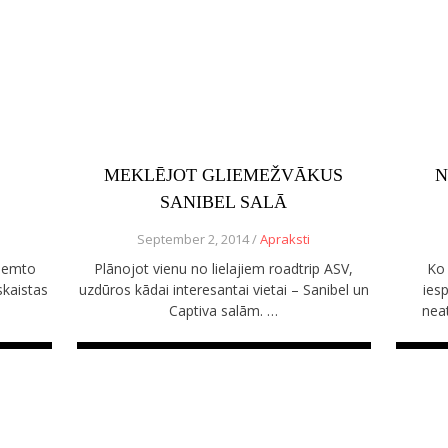
MEKLĒJOT GLIEMEŽVĀKUS
N
SANIBEL SALĀ
September 2, 2014 /
Apraksti
eņemto
Plānojot vienu no lielajiem roadtrip ASV,
Ko 
skaistas
uzdūros kādai interesantai vietai – Sanibel un
ies
Captiva salām. …
neat