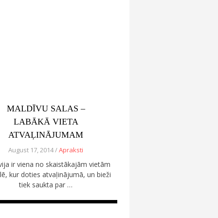
MALDĪVU SALAS –
LABĀKĀ VIETA
ATVAĻINĀJUMAM
August 17, 2014 /
Apraksti
vija ir viena no skaistākajām vietām
ē, kur doties atvaļinājumā, un bieži
tiek saukta par …