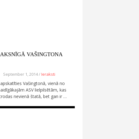
AKSNĪGĀ VAŠINGTONA
September 1, 2014 /
Ieraksti
apskatīties Vašingtonā, vienā no
paidīgākajām ASV lielpilsētām, kas
rodas nevienā štatā, bet gan ir …