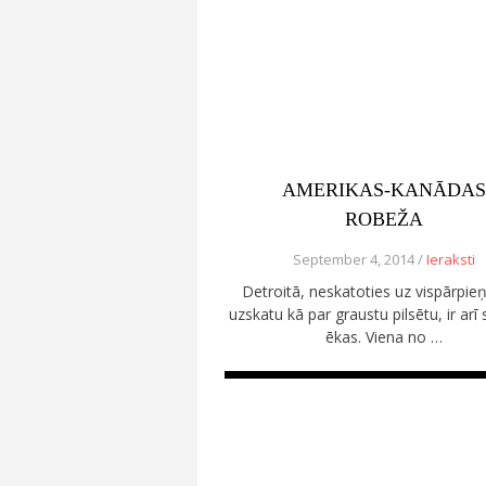
AMERIKAS-KANĀDAS
ROBEŽA
September 4, 2014 /
Ieraksti
Detroitā, neskatoties uz vispārpi
uzskatu kā par graustu pilsētu, ir arī 
ēkas. Viena no …