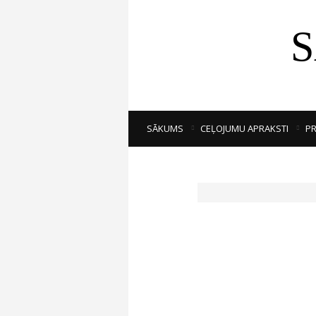
SĀKUMS
CEĻOJUMU APRAKSTI
PR