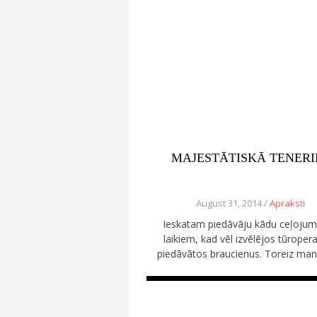
MAJESTĀTISKĀ TENERI
August 31, 2014 /
Apraksti
Ieskatam piedāvāju kādu ceļoju
laikiem, kad vēl izvēlējos tūroper
piedāvātos braucienus. Toreiz man