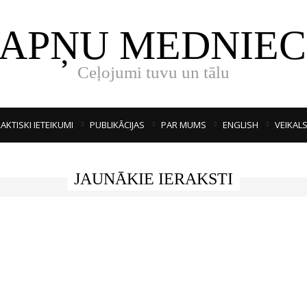
SAPŅU MEDNIEC
Ceļojumi tuvu un tālu
AKTISKI IETEIKUMI
PUBLIKĀCIJAS
PAR MUMS
ENGLISH
VEIKAL
JAUNĀKIE IERAKSTI