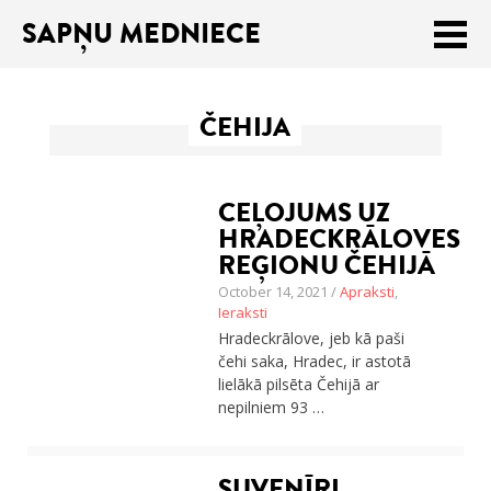
SAPŅU MEDNIECE
Meklēt:
ČEHIJA
Sākums
Ceļojumu apraksti
CEĻOJUMS UZ
Praktiski ieteikumi
HRADECKRĀLOVES
REĢIONU ČEHIJĀ
Publikācijas
October 14, 2021 /
Apraksti
,
Ieraksti
Par mums
Hradeckrālove, jeb kā paši
čehi saka, Hradec, ir astotā
ENGLISH
lielākā pilsēta Čehijā ar
nepilniem 93 …
Veikals
SUVENĪRI