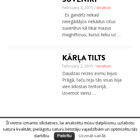
Ceļojumu apraksti
February 4, 2015 /
Ieraksti
Jaunākie ieraksti
Es gandrīz nekad
Konkurss
neiegādājos nekādus citus
Par mums
suvenīrus kā tikai mazus
Praktiski ieteikumi
magnētiņus, kurus lieku uz …
Privātuma politika
Publikācijas
Sākums
KĀRĻA TILTS
Ceļojumu apraksti
Jaunākie ieraksti
February 2, 2015 /
Ieraksti
Konkurss
Daudzas reizes esmu bijusi
Par mums
Prāgā, taču teju tās visas bija
Praktiski ieteikumi
vien lidostas teritorijā,
Privātuma politika
izņemot vienu …
Publikācijas
Sākums
Šī vietne izmanto sīkdatnes, lai analizētu mūsu datplūsmu, uzlabotu
© 2018 Alīna Andrušaite, Jēkabs Andrušaitis
satura kvalitāti, pielāgotu saturu lietotāju vajadzībām un optimizētu tās
Sākums
Par mums
Privātuma politika
darbību.
Piekrītu
Uzzināt vairāk