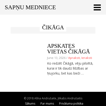
SAPŅU MEDNIECE
Meklēt:
ČIKĀGA
Sākums
Ceļojumu apraksti
APSKATES
Praktiski ieteikumi
VIETAS ČIKĀGĀ
June 13, 2026 /
Apraksti
,
Ieraksti
Publikācijas
Ko redzēt Čikāgā, vēju pilsētā,
kurai ir tik daudz līdzības ar
Par mums
Ņujorku, bet kas bieži …
ENGLISH
Veikals
© 2018 Alīna Andrušaite, Jēkabs Andrušaitis
Sākums
Par mums
Privātuma politika