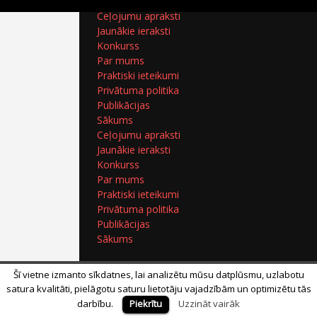
Ceļojumu apraksti
Jaunākie ieraksti
Konkurss
Par mums
Praktiski ieteikumi
Privātuma politika
Publikācijas
Sākums
Ceļojumu apraksti
Jaunākie ieraksti
Konkurss
Par mums
Praktiski ieteikumi
Privātuma politika
Publikācijas
Sākums
Šī vietne izmanto sīkdatnes, lai analizētu mūsu datplūsmu, uzlabotu
satura kvalitāti, pielāgotu saturu lietotāju vajadzībām un optimizētu tās
darbību.
Piekrītu
Uzzināt vairāk