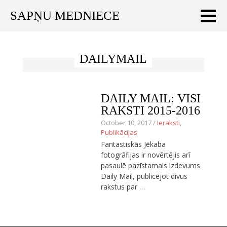
SAPŅU MEDNIECE
Meklēt:
DAILYMAIL
Sākums
Ceļojumu apraksti
DAILY MAIL: VISI
Praktiski ieteikumi
RAKSTI 2015-2016
October 10, 2017 /
Ieraksti
,
Publikācijas
Publikācijas
Fantastiskās Jēkaba
Par mums
fotogrāfijas ir novērtējis arī
pasaulē pazīstamais izdevums
ENGLISH
Daily Mail, publicējot divus
rakstus par …
Veikals