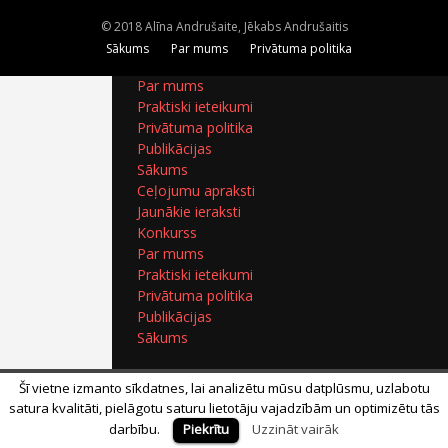
Ceļojumu apraksti
© 2018 Alīna Andrušaite, Jēkabs Andrušaitis
Jaunākie ieraksti
Sākums
Par mums
Privātuma politika
Konkurss
Par mums
Praktiski ieteikumi
Privātuma politika
Publikācijas
Sākums
Ceļojumu apraksti
Jaunākie ieraksti
Konkurss
Par mums
Praktiski ieteikumi
Privātuma politika
Publikācijas
Sākums
Šī vietne izmanto sīkdatnes, lai analizētu mūsu datplūsmu, uzlabotu
satura kvalitāti, pielāgotu saturu lietotāju vajadzībām un optimizētu tās
darbību.
Piekrītu
Uzzināt vairāk