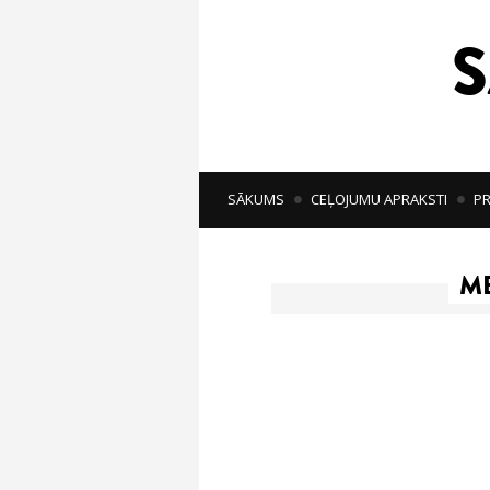
SĀKUMS
CEĻOJUMU APRAKSTI
PR
M