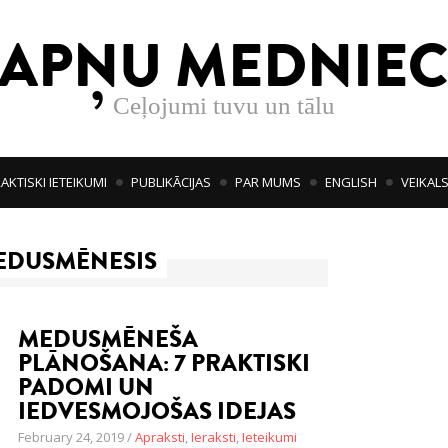
SAPŅU MEDNIEC
Ceļojumi tuvu un tālu
AKTISKI IETEIKUMI
PUBLIKĀCIJAS
PAR MUMS
ENGLISH
VEIKAL
EDUSMĒNESIS
MEDUSMĒNEŠA
PLĀNOŠANA: 7 PRAKTISKI
PADOMI UN
IEDVESMOJOŠAS IDEJAS
February 24, 2019 /
Apraksti
,
Ieraksti
,
Ieteikumi