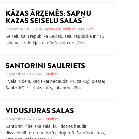
KĀZAS ĀRZEMĒS: SAPŅU
KĀZAS SEIŠELU SALĀS
December 16, 2014 /
Apraksti
,
Ieraksti
,
Ieteikumi
Seišelu salu republika Seišelu salu republika ir 115
salu valsts Indijas okeānā, daļa no tām …
SANTORĪNĪ SAULRIETS
November 28, 2014 /
Ieraksti
Vēlā rudenī, kad tikai nedaudzi kruīza kuģi piestāj
Santorīnī, ir lielisks laiks, lai apmeklētu …
VIDUSJŪRAS SALAS
November 24, 2014 /
Ieraksti
Santorīnī ir lieliska sala, kur doties baudīt
divvientulību romantiskā ceļojumā. Šaurās ieliņas,