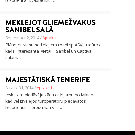
braucieni ar kvadraciklu …
MEKLĒJOT GLIEMEŽVĀKUS
SANIBEL SALĀ
September 2, 2014 /
Apraksti
Plānojot vienu no lielajiem roadtrip ASV, uzdūros
kādai interesantai vietai – Sanibel un Captiva
salām. …
MAJESTĀTISKĀ TENERIFE
August 31, 2014 /
Apraksti
Ieskatam piedāvāju kādu ceļojumu no laikiem,
kad vēl izvēlējos tūroperatoru piedāvātos
braucienus. Toreiz man vēl …