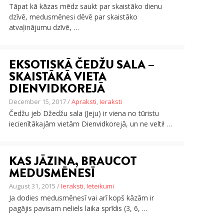
Tāpat kā kāzas mēdz saukt par skaistāko dienu
dzīvē, medusmēnesi dēvē par skaistāko
atvaļinājumu dzīvē, …
EKSOTISKĀ ČEDŽU SALA –
SKAISTĀKĀ VIETA
DIENVIDKOREJĀ
December 15, 2017 /
Apraksti
,
Ieraksti
Čedžu jeb Džedžu sala (Jeju) ir viena no tūristu
iecienītākajām vietām Dienvidkorejā, un ne velti! …
KAS JĀZINA, BRAUCOT
MEDUSMĒNESĪ
August 31, 2015 /
Ieraksti
,
Ieteikumi
Ja dodies medusmēnesī vai arī kopš kāzām ir
pagājis pavisam neliels laika sprīdis (3, 6, …