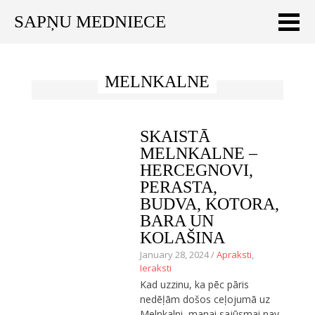
SAPŅU MEDNIECE
Meklēt:
MELNKALNE
Sākums
Ceļojumu apraksti
SKAISTĀ
Praktiski ieteikumi
MELNKALNE –
HERCEGNOVI,
Publikācijas
PERASTA,
BUDVA, KOTORA,
Par mums
BARA UN
KOLAŠINA
ENGLISH
January 28, 2024 /
Apraksti
,
Ieraksti
Veikals
Kad uzzinu, ka pēc pāris
nedēļām došos ceļojumā uz
Melnkalni, manai sajūsmai nav