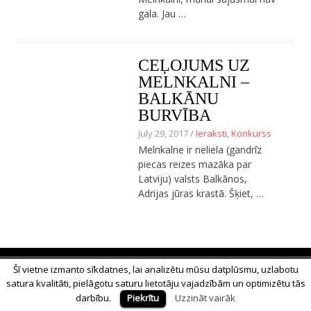
gala. Jau …
Ceļojumu apraksti
Jaunākie ieraksti
Konkurss
Par mums
CEĻOJUMS UZ
Praktiski ieteikumi
MELNKALNI –
Privātuma politika
BALKĀNU
Publikācijas
BURVĪBA
Sākums
Ceļojumu apraksti
July 29, 2017 /
Ieraksti
,
Konkurss
Jaunākie ieraksti
Melnkalne ir neliela (gandrīz
Konkurss
piecas reizes mazāka par
Par mums
Latviju) valsts Balkānos,
Praktiski ieteikumi
Adrijas jūras krastā. Šķiet, …
Privātuma politika
Publikācijas
Sākums
© 2018 Alīna Andrušaite, Jēkabs Andrušaitis
Šī vietne izmanto sīkdatnes, lai analizētu mūsu datplūsmu, uzlabotu
Sākums
Par mums
Privātuma politika
satura kvalitāti, pielāgotu saturu lietotāju vajadzībām un optimizētu tās
darbību.
Piekrītu
Uzzināt vairāk