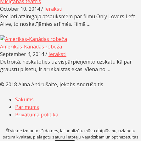
Mičiganas teātris
October 10, 2014 /
Ieraksti
Pēc ļoti atzinīgajā atsauksmēm par filmu Only Lovers Left
Alive, to noskatījāmies arī mēs. Filmā …
Amerikas-Kanādas robeža
September 4, 2014 /
Ieraksti
Detroitā, neskatoties uz vispārpieņemto uzskatu kā par
graustu pilsētu, ir arī skaistas ēkas. Viena no …
© 2018 Alīna Andrušaite, Jēkabs Andrušaitis
Sākums
Par mums
Privātuma politika
Šī vietne izmanto sīkdatnes, lai analizētu mūsu datplūsmu, uzlabotu
satura kvalitāti, pielāgotu saturu lietotāju vajadzībām un optimizētu tās