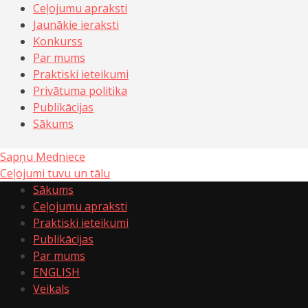
Ceļojumu apraksti
Jaunākie ieraksti
Konkurss
Par mums
Praktiski ieteikumi
Privātuma politika
Publikācijas
Sākums
Sapņu Medniece
Ceļojumi tuvu un tālu
Sākums
Ceļojumu apraksti
Praktiski ieteikumi
Publikācijas
Par mums
ENGLISH
Veikals