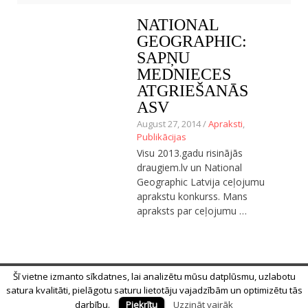
NATIONAL
GEOGRAPHIC:
SAPŅU
MEDNIECES
ATGRIEŠANĀS
ASV
August 27, 2014 /
Apraksti
,
Publikācijas
Visu 2013.gadu risinājās
draugiem.lv un National
Geographic Latvija ceļojumu
aprakstu konkurss. Mans
apraksts par ceļojumu …
Šī vietne izmanto sīkdatnes, lai analizētu mūsu datplūsmu, uzlabotu
© 2018 Alīna Andrušaite, Jēkabs Andrušaitis
satura kvalitāti, pielāgotu saturu lietotāju vajadzībām un optimizētu tās
Sākums
Par mums
Privātuma politika
darbību.
Piekrītu
Uzzināt vairāk