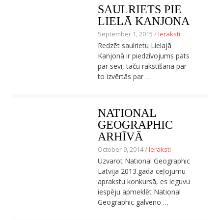
SAULRIETS PIE
Ceļojumu apraksti
LIELĀ KANJONA
Jaunākie ieraksti
Konkurss
September 1, 2015 /
Ieraksti
Par mums
Redzēt saulrietu Lielajā
Praktiski ieteikumi
Kanjonā ir piedzīvojums pats
Privātuma politika
par sevi, taču rakstīšana par
Publikācijas
to izvērtās par …
Sākums
Ceļojumu apraksti
Jaunākie ieraksti
NATIONAL
Konkurss
GEOGRAPHIC
Par mums
Praktiski ieteikumi
ARHĪVĀ
Privātuma politika
October 9, 2014 /
Ieraksti
Publikācijas
Uzvarot National Geographic
Sākums
Latvija 2013.gada ceļojumu
aprakstu konkursā, es ieguvu
iespēju apmeklēt National
Geographic galveno …