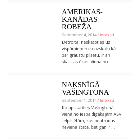
AMERIKAS-
KANĀDAS
ROBEŽA
September 4, 2014 /
Ieraksti
Detroitā, neskatoties uz
vispārpieņemto uzskatu kā
par graustu pilsētu, ir arī
skaistas ēkas. Viena no …
NAKSNĪGĀ
VAŠINGTONA
September 1, 2014 /
Ieraksti
Ko apskatīties Vašingtonā,
vienā no iespaidīgākajām ASV
lielpilsētām, kas neatrodas
nevienā štatā, bet gan ir …