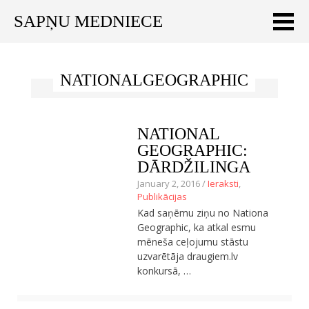
SAPŅU MEDNIECE
Meklēt:
NATIONALGEOGRAPHIC
Sākums
Ceļojumu apraksti
NATIONAL
Praktiski ieteikumi
GEOGRAPHIC:
DĀRDŽILINGA
Publikācijas
January 2, 2016 /
Ieraksti
,
Publikācijas
Par mums
Kad saņēmu ziņu no Nationa
Geographic, ka atkal esmu
ENGLISH
mēneša ceļojumu stāstu
uzvarētāja draugiem.lv
Veikals
konkursā, …