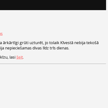
kārtīgi grūti uzturēt, jo tolaik Kīvestā nebija tekošā
ja nepieciešamas divas līdz trīs dienas.
kīzu, lasi
šeit
.