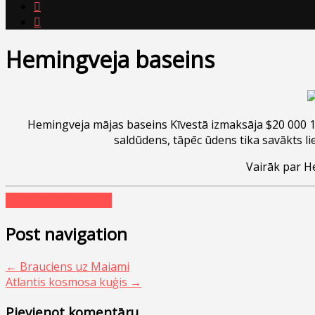


Hemingveja baseins
Hemingveja mājas baseins Kīvestā izmaksāja $20 000 19
saldūdens, tāpēc ūdens tika savākts lie
Vairāk par He
asv
florida
floridakīza
Post navigation
←
Brauciens uz Maiami
Atlantis kosmosa kuģis
→
Pievienot komentāru