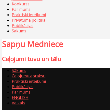
Konkurss
Par mums
Praktiski ieteikumi
Privātuma politika
Publikācijas
Sākums
Sapņu Medniece
Ceļojumi tuvu un tālu
Sākums
Ceļojumu apraksti
Praktiski ieteikumi
Publikācijas
Par mums
ENGLISH
Veikals