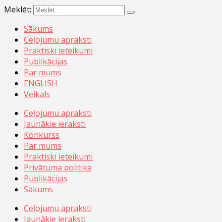
Meklēt:
Sākums
Ceļojumu apraksti
Praktiski ieteikumi
Publikācijas
Par mums
ENGLISH
Veikals
Ceļojumu apraksti
Jaunākie ieraksti
Konkurss
Par mums
Praktiski ieteikumi
Privātuma politika
Publikācijas
Sākums
Ceļojumu apraksti
Jaunākie ieraksti