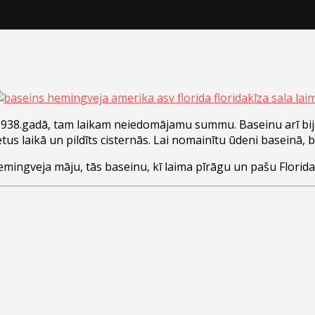
38.gadā, tam laikam neiedomājamu summu. Baseinu arī bija ār
tus laikā un pildīts cisternās. Lai nomainītu ūdeni baseinā, bi
mingveja māju, tās baseinu, kī laima pīrāgu un pašu Florida