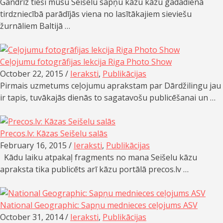
Gandrīz tieši mūsu Seišelu sapņu kāzu kāzu gadadienā
tirdzniecībā parādījās viena no lasītākajiem sieviešu
žurnāliem Baltijā …
Ceļojumu fotogrāfijas lekcija Riga Photo Show
October 22, 2015 /
Ieraksti
,
Publikācijas
Pirmais uzmetums ceļojumu aprakstam par Dārdžilingu jau
ir tapis, tuvākajās dienās to sagatavošu publicēšanai un …
Precos.lv: Kāzas Seišelu salās
February 16, 2015 /
Ieraksti
,
Publikācijas
Kādu laiku atpakaļ fragments no mana Seišelu kāzu
apraksta tika publicēts arī kāzu portālā precos.lv …
National Geographic: Sapņu mednieces ceļojums ASV
October 31, 2014 /
Ieraksti
,
Publikācijas