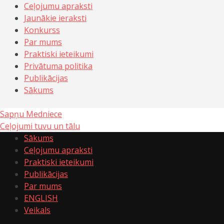
Ceļojumu apraksti
Jaunākie ieraksti
Konkurss
Par mums
Praktiski ieteikumi
Privātuma politika
Publikācijas
Sākums
Sapņu Medniece
Ceļojumi tuvu un tālu
Sākums
Ceļojumu apraksti
Praktiski ieteikumi
Publikācijas
Par mums
ENGLISH
Veikals