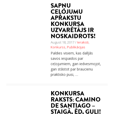
SAPŅU
Ceļojumu apraksti
CEĻOJUMU
Jaunākie ieraksti
APRAKSTU
Konkurss
Par mums
KONKURSA
Praktiski ieteikumi
UZVARĒTĀJS IR
Privātuma politika
NOSKAIDROTS!
Publikācijas
August 18, 2017 /
Ieraksti
,
Sākums
Konkurss
,
Publikācijas
Ceļojumu apraksti
Paldies visiem, kas dalījās
Jaunākie ieraksti
savos iespaidos par
Konkurss
ceļojumiem, gan iedvesmojot,
Par mums
gan stāstot par braucienu
Praktiski ieteikumi
praktisko pusi, …
Privātuma politika
Publikācijas
Sākums
KONKURSA
RAKSTS: CAMINO
DE SANTIAGO –
STAIGĀ, ĒD, GULI!