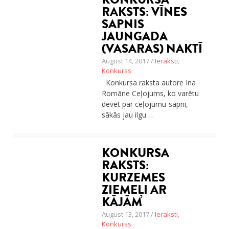
RAKSTS: VĪNES
SAPNIS
JAUNGADA
(VASARAS) NAKTĪ
August 14, 2017 /
Ieraksti
,
Konkurss
Konkursa raksta autore Ina
Romāne Ceļojums, ko varētu
dēvēt par ceļojumu-sapni,
sākās jau ilgu …
KONKURSA
RAKSTS:
KURZEMES
ZIEMEĻI AR
KĀJĀM
August 13, 2017 /
Ieraksti
,
Konkurss