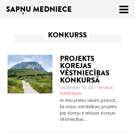
SAPŅU MEDNIECE
Meklēt:
KONKURSS
Sākums
Ceļojumu apraksti
PROJEKTS
Praktiski ieteikumi
KOREJAS
VĒSTNIECĪBAS
Publikācijas
KONKURSĀ
September 19, 2021 /
Ieraksti
,
Par mums
Publikācijas
Ar lielu prieku varam paziņot,
ENGLISH
ka mūsu izstrādātais projekts
par Koreju ir iekļuvis Korejas
Veikals
vēstniecības …