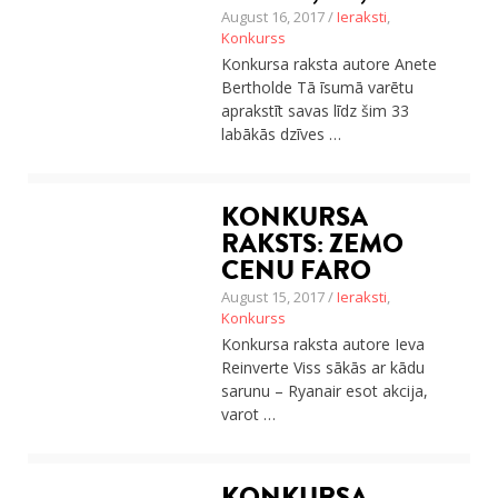
August 16, 2017 /
Ieraksti
,
Konkurss
Konkursa raksta autore Anete
Bertholde Tā īsumā varētu
aprakstīt savas līdz šim 33
labākās dzīves …
KONKURSA
RAKSTS: ZEMO
CENU FARO
August 15, 2017 /
Ieraksti
,
Konkurss
Konkursa raksta autore Ieva
Reinverte Viss sākās ar kādu
sarunu – Ryanair esot akcija,
varot …
KONKURSA