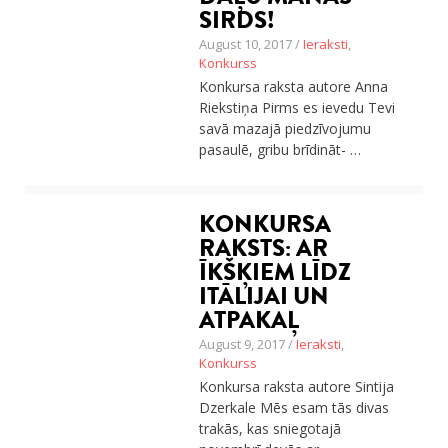
SIRDS!
August 10, 2017 /
Ieraksti
,
Konkurss
Konkursa raksta autore Anna
Riekstiņa Pirms es ievedu Tevi
savā mazajā piedzīvojumu
pasaulē, gribu brīdināt- …
KONKURSA
RAKSTS: AR
ĪKŠĶIEM LĪDZ
ITĀLIJAI UN
ATPAKAĻ
August 9, 2017 /
Ieraksti
,
Konkurss
Konkursa raksta autore Sintija
Dzerkale Mēs esam tās divas
trakās, kas sniegotajā