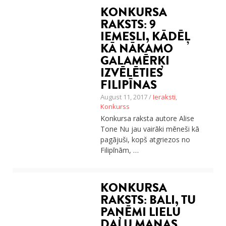
KONKURSA
RAKSTS: 9
IEMESLI, KĀDĒĻ
KĀ NĀKAMO
GALAMĒRĶI
IZVĒLĒTIES
FILIPĪNAS
August 11, 2017 /
Ieraksti
,
Konkurss
Konkursa raksta autore Alise
Tone Nu jau vairāki mēneši kā
pagājuši, kopš atgriezos no
Filipīnām, …
KONKURSA
RAKSTS: BALI, TU
PAŅĒMI LIELU
DAĻU MANAS