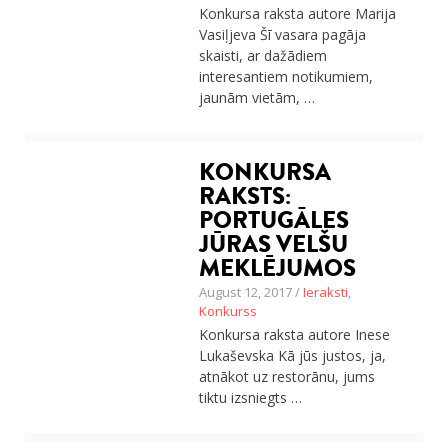
Konkursa raksta autore Marija
Vasiļjeva Šī vasara pagāja
skaisti, ar dažādiem
interesantiem notikumiem,
jaunām vietām, …
KONKURSA
RAKSTS:
PORTUGĀLES
JŪRAS VELŠU
MEKLĒJUMOS
August 12, 2017 /
Ieraksti
,
Konkurss
Konkursa raksta autore Inese
Lukaševska Kā jūs justos, ja,
atnākot uz restorānu, jums
tiktu izsniegts …