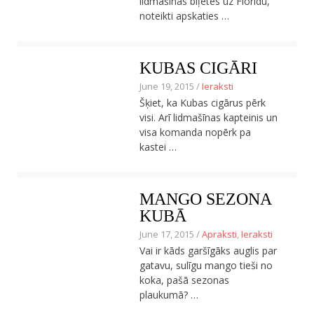
lidmašīnas biļetes uz Floridu,
noteikti apskaties …
KUBAS CIGĀRI
June 19, 2015 /
Ieraksti
Šķiet, ka Kubas cigārus pērk
visi. Arī lidmašīnas kapteinis un
visa komanda nopērk pa
kastei …
MANGO SEZONA
KUBĀ
June 17, 2015 /
Apraksti
,
Ieraksti
Vai ir kāds garšīgāks auglis par
gatavu, sulīgu mango tieši no
koka, pašā sezonas
plaukumā? …