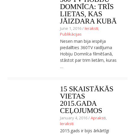
DOMNĪCA: TRĪS
Ceļojumu apraksti
LIETAS, KAS
Jaunākie ieraksti
Konkurss
JĀIZDARA KUBĀ
Par mums
June 1, 2016 /
Ieraksti
,
Praktiski ieteikumi
Publikācijas
Privātuma politika
Nesen man bija iespēja
Publikācijas
piedalīties 360TV raidījuma
Sākums
Hobiju Domnīca filmēšanā,
Ceļojumu apraksti
stāstot par trim lietām, kuras
Jaunākie ieraksti
…
Konkurss
Par mums
Praktiski ieteikumi
15 SKAISTĀKĀS
Privātuma politika
VIETAS
Publikācijas
Sākums
2015.GADA
CEĻOJUMOS
January 4, 2016 /
Apraksti
,
Ieraksti
2015.gads ir bijis ārkārtīgi