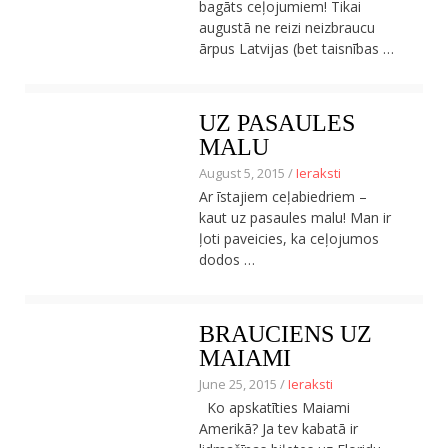
bagāts ceļojumiem! Tikai
augustā ne reizi neizbraucu
ārpus Latvijas (bet taisnības …
UZ PASAULES
MALU
August 5, 2015 /
Ieraksti
Ar īstajiem ceļabiedriem –
kaut uz pasaules malu! Man ir
ļoti paveicies, ka ceļojumos
dodos …
BRAUCIENS UZ
MAIAMI
June 25, 2015 /
Ieraksti
Ko apskatīties Maiami
Amerikā? Ja tev kabatā ir