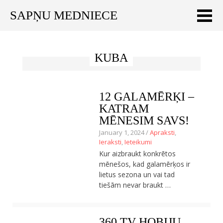
SAPŅU MEDNIECE
Meklēt:
KUBA
Sākums
Ceļojumu apraksti
12 GALAMĒRĶI –
Praktiski ieteikumi
KATRAM
MĒNESIM SAVS!
Publikācijas
January 1, 2024 /
Apraksti
,
Ieraksti
,
Ieteikumi
Par mums
Kur aizbraukt konkrētos
mēnešos, kad galamērķos ir
ENGLISH
lietus sezona un vai tad
tiešām nevar braukt …
Veikals
360 TV HOBIJU