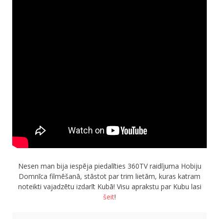
Ceļojumu apraksti
Jaunākie ieraksti
Konkurss
Par mums
Praktiski ieteikumi
Privātuma politika
Publikācijas
Sākums
Ceļojumu apraksti
Jaunākie ieraksti
Konkurss
Par mums
Praktiski ieteikumi
Privātuma politika
Publikācijas
Sākums
Nesen man bija iespēja piedalīties 360TV raidījuma Hobiju
Domnīca filmēšanā, stāstot par trim lietām, kuras katram
noteikti vajadzētu izdarīt Kubā! Visu aprakstu par Kubu lasi
šeit
!