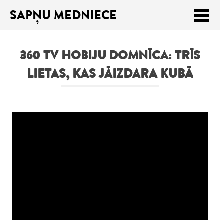
SAPŅU MEDNIECE
Meklēt:
360 TV HOBIJU DOMNĪCA: TRĪS
Sākums
LIETAS, KAS JĀIZDARA KUBĀ
Ceļojumu apraksti
Praktiski ieteikumi
Publikācijas
Par mums
ENGLISH
Veikals