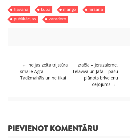
havana
kuba
mango
niršana
publikācijas
varadero
Post navigation
←
Indijas zelta trijstūra
Izraēla – Jeruzaleme,
smaile Āgra –
Telaviva un Jafa – pašu
Tadžmahāls un ne tikai
plānots brīvdienu
ceļojums
→
PIEVIENOT KOMENTĀRU