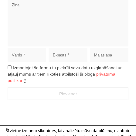
Izmantojot šo formu tu piekrīti savu datu uzglabāšanai un
atļauj mums ar tiem rīkoties atbilstoši šī bloga
privātuma
politikai
.
*
Šī vietne izmanto sīkdatnes, lai analizētu mūsu datplūsmu, uzlabotu
© 2018 Alīna Andrušaite, Jēkabs Andrušaitis