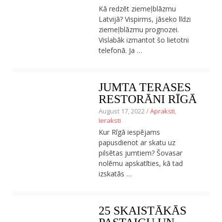
Kā redzēt ziemeļblāzmu
Latvijā? Vispirms, jāseko līdzi
ziemeļblāzmu prognozei.
Vislabāk izmantot šo lietotni
telefonā. Ja …
JUMTA TERASES
RESTORĀNI RĪGĀ
August 17, 2022 /
Apraksti
,
Ieraksti
Kur Rīgā iespējams
papusdienot ar skatu uz
pilsētas jumtiem? Šovasar
nolēmu apskatīties, kā tad
izskatās …
25 SKAISTĀKĀS