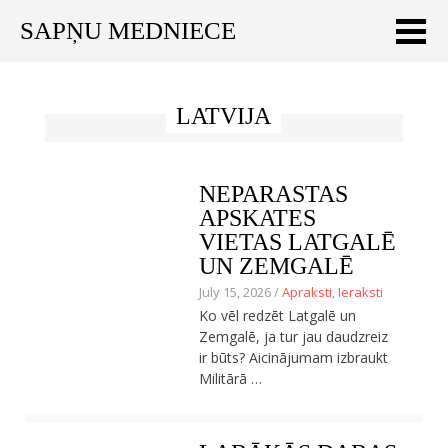
SAPŅU MEDNIECE
Meklēt:
LATVIJA
Sākums
Ceļojumu apraksti
NEPARASTAS
Praktiski ieteikumi
APSKATES
VIETAS LATGALĒ
Publikācijas
UN ZEMGALĒ
July 15, 2026 /
Apraksti
,
Ieraksti
Par mums
Ko vēl redzēt Latgalē un
Zemgalē, ja tur jau daudzreiz
ENGLISH
ir būts? Aicinājumam izbraukt
Militārā …
Veikals