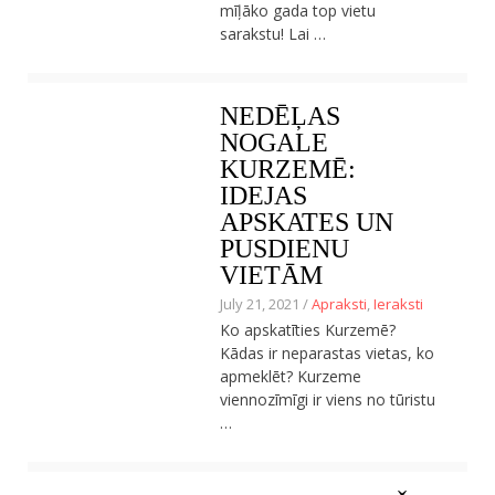
mīļāko gada top vietu
sarakstu! Lai …
NEDĒĻAS
NOGALE
KURZEMĒ:
IDEJAS
APSKATES UN
PUSDIENU
VIETĀM
July 21, 2021 /
Apraksti
,
Ieraksti
Ko apskatīties Kurzemē?
Kādas ir neparastas vietas, ko
apmeklēt? Kurzeme
viennozīmīgi ir viens no tūristu
…