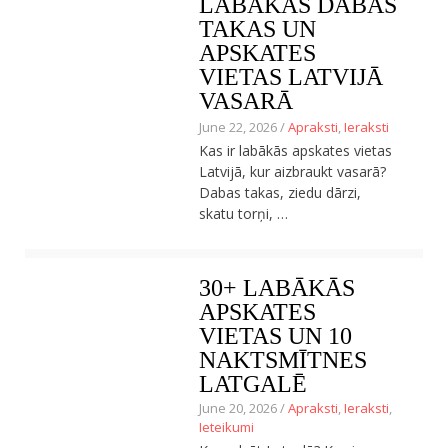
LABĀKĀS DABAS
Ceļojumu apraksti
TAKAS UN
Jaunākie ieraksti
APSKATES
Konkurss
VIETAS LATVIJĀ
Par mums
VASARĀ
Praktiski ieteikumi
Privātuma politika
June 22, 2026 /
Apraksti
,
Ieraksti
Publikācijas
Kas ir labākās apskates vietas
Sākums
Latvijā, kur aizbraukt vasarā?
Ceļojumu apraksti
Dabas takas, ziedu dārzi,
Jaunākie ieraksti
skatu torņi, …
Konkurss
Par mums
Praktiski ieteikumi
30+ LABĀKĀS
Privātuma politika
APSKATES
Publikācijas
VIETAS UN 10
Sākums
NAKTSMĪTNES
LATGALĒ
June 20, 2026 /
Apraksti
,
Ieraksti
,
Ieteikumi