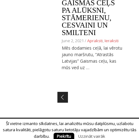
GAISMAS CEĻŠ
PA ALŪKSNI,
STĀMERIENU,
CESVAINI UN
SMILTENI
June 2, 2021 /
Apraksti
,
Ieraksti
Mēs dodamies ceļā, lai vērotu
jauno maršrutu, “Atrastās
Latvijas” Gaismas ceļu, kas
mūs ved uz …
Posts navigation
Šī vietne izmanto sīkdatnes, lai analizētu mūsu datplūsmu, uzlabotu
© 2018 Alīna Andrušaite, Jēkabs Andrušaitis
satura kvalitāti, pielāgotu saturu lietotāju vajadzībām un optimizētu tās
Sākums
Par mums
Privātuma politika
darbību.
Piekrītu
Uzzināt vairāk