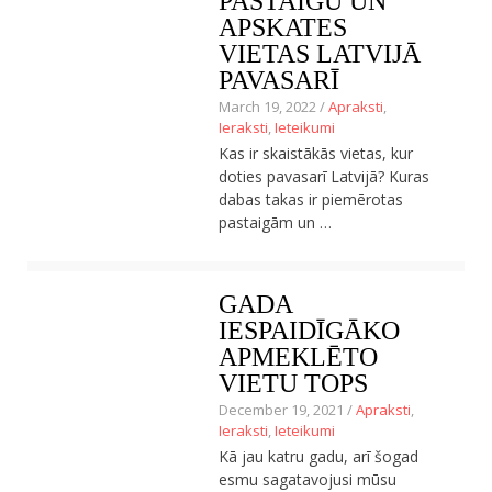
PASTAIGU UN
APSKATES
VIETAS LATVIJĀ
PAVASARĪ
March 19, 2022 /
Apraksti
,
Ieraksti
,
Ieteikumi
Kas ir skaistākās vietas, kur
doties pavasarī Latvijā? Kuras
dabas takas ir piemērotas
pastaigām un …
GADA
IESPAIDĪGĀKO
APMEKLĒTO
VIETU TOPS
December 19, 2021 /
Apraksti
,
Ieraksti
,
Ieteikumi
Kā jau katru gadu, arī šogad
esmu sagatavojusi mūsu