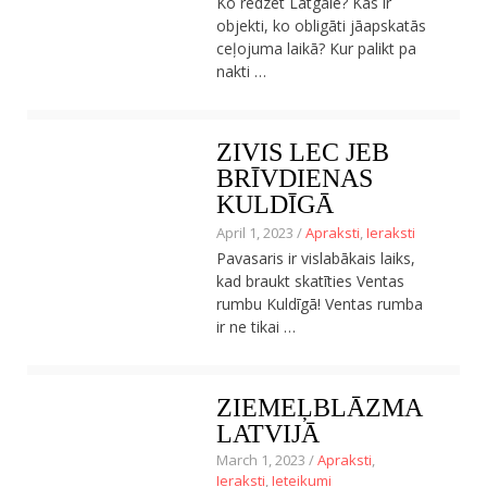
Ko redzēt Latgalē? Kas ir
objekti, ko obligāti jāapskatās
ceļojuma laikā? Kur palikt pa
nakti …
ZIVIS LEC JEB
BRĪVDIENAS
KULDĪGĀ
April 1, 2023 /
Apraksti
,
Ieraksti
Pavasaris ir vislabākais laiks,
kad braukt skatīties Ventas
rumbu Kuldīgā! Ventas rumba
ir ne tikai …
ZIEMEĻBLĀZMA
LATVIJĀ
March 1, 2023 /
Apraksti
,
Ieraksti
,
Ieteikumi