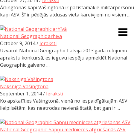
October 27, 2014 /
Ieraksti
Ārlingtonas kapi Vašingtonā ir pazīstamākie militārpersonu
Ceļojumu apraksti
kapi ASV. Šī ir pēdējās atdusas vieta kareivjiem no visiem …
Jaunākie ieraksti
Konkurss
Par mums
National Geographic arhīvā
Praktiski ieteikumi
October 9, 2014 /
Ieraksti
Privātuma politika
Uzvarot National Geographic Latvija 2013.gada ceļojumu
Publikācijas
aprakstu konkursā, es ieguvu iespēju apmeklēt National
Sākums
Geographic galveno …
Ceļojumu apraksti
Jaunākie ieraksti
Konkurss
Naksnīgā Vašingtona
Par mums
September 1, 2014 /
Ieraksti
Praktiski ieteikumi
Ko apskatīties Vašingtonā, vienā no iespaidīgākajām ASV
Privātuma politika
lielpilsētām, kas neatrodas nevienā štatā, bet gan ir …
Publikācijas
Sākums
National Geographic: Sapņu mednieces atgriešanās ASV