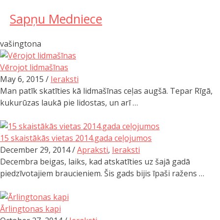
Sapņu Medniece
Meklēt:
vašingtona
Sākums
Vērojot lidmašīnas
May 6, 2015 /
Ieraksti
Ceļojumu apraksti
Man patīk skatīties kā lidmašīnas ceļas augšā. Tepar Rīgā,
kukurūzas laukā pie lidostas, un arī …
Praktiski ieteikumi
Publikācijas
15 skaistākās vietas 2014.gada ceļojumos
December 29, 2014 /
Apraksti
,
Ieraksti
Par mums
Decembra beigas, laiks, kad atskatīties uz šajā gadā
piedzīvotajiem braucieniem. Šis gads bijis īpaši ražens …
ENGLISH
Veikals
Ārlingtonas kapi