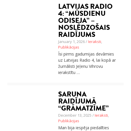
LATVIJAS RADIO
Ceļojumu apraksti
4: “MŪSDIENU
Jaunākie ieraksti
ODISEJA” –
Konkurss
Par mums
NOSLĒDZOŠAIS
Praktiski ieteikumi
RAIDĪJUMS
Privātuma politika
January 1, 2026 /
Ieraksti
,
Publikācijas
Publikācijas
Sākums
Īsi pirms gadumijas devāmies
Ceļojumu apraksti
uz Latvijas Radio 4, lai kopā ar
Jaunākie ieraksti
žurnālisti Jeļenu Vihrovu
Konkurss
ierakstītu …
Par mums
Praktiski ieteikumi
Privātuma politika
SARUNA
Publikācijas
Sākums
RAIDĪJUMĀ
“GRĀMATZĪME”
December 13, 2025 /
Ieraksti
,
Publikācijas
Man bija iespēja piedalīties