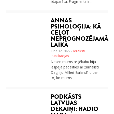
lidaparātu. Fragments ir …
ANNAS
PSIHOLOĢIJA: KĀ
CEĻOT
NEPROGNOZĒJAMĀ
LAIKĀ
June 12, 2022 /
Ieraksti
,
Publikācijas
Nesen mums ar Jēkabu bija
iespēja padalīties ar žurnālisti
Dagniju Milleri-Balandīnu par
to, ko mums …
PODKĀSTS
LATVIJAS
DĒKAIŅI: RADIO