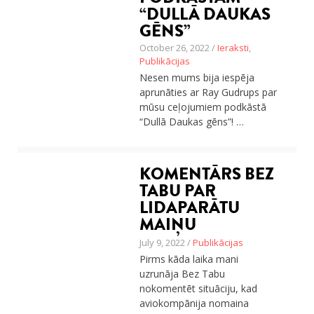
“DULLĀ DAUKAS
GĒNS”
October 26, 2022 /
Ieraksti
,
Publikācijas
Nesen mums bija iespēja
aprunāties ar Ray Gudrups par
mūsu ceļojumiem podkāstā
“Dullā Daukas gēns”! …
KOMENTĀRS BEZ
TABU PAR
LIDAPARĀTU
MAIŅU
July 9, 2022 /
Publikācijas
Pirms kāda laika mani
uzrunāja Bez Tabu
nokomentēt situāciju, kad
aviokompānija nomaina