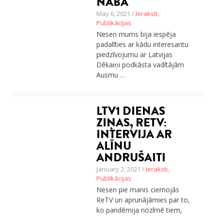
NABA
May 6, 2021 /
Ieraksti
,
Publikācijas
Nesen mums bija iespēja
padalīties ar kādu interesantu
piedzīvojumu ar Latvijas
Dēkaiņi podkāsta vadītājām
Ausmu …
LTV1 DIENAS
ZIŅAS, RETV:
INTERVIJA AR
ALĪNU
ANDRUŠAITI
January 2, 2021 /
Ieraksti
,
Publikācijas
Nesen pie manis ciemojās
ReTV un aprunājāmies par to,
ko pandēmija nozīmē tiem,