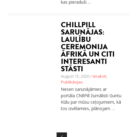
kas pieraduši …
CHILLPILL
SARUNĀJAS:
LAULĪBU
CEREMONIJA
ĀFRIKĀ UN CITI
INTERESANTI
STĀSTI
August 15, 2020 /
Ieraksti
,
Publikācijas
Nesen sarunājāmies ar
portāla ChillPill žurnālisti Guntu
Kūlu par mūsu ceļojumiem, kā
tos izvēlamies, plānojam …
Posts navigation