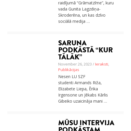
raidījumā “Grāmatzīme”, kuru
vada Gunita Lagzdiņa-
Skroderēna, un kas dzīvo
sociālā medija …
SARUNA
PODKĀSTĀ “KUR
TĀLĀK”
November 26, 2023 /
Ieraksti
,
Publikācijas
Nesen LU SZF
studenti Armands Riža,
Elizabete Liepa, Ērika
Irgensone un Jēkabs Kārlis
Gibeiko uzaicināja mani …
‎MŪSU INTERVIJA
PODKĀSTAM