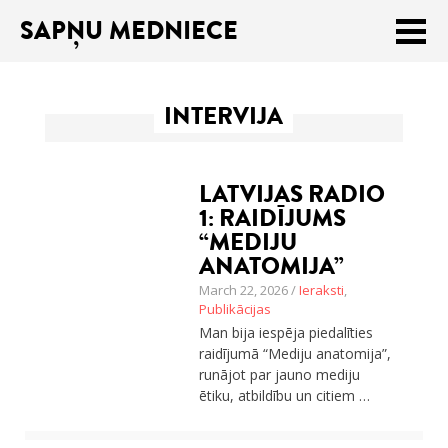
SAPŅU MEDNIECE
Meklēt:
INTERVIJA
Sākums
Ceļojumu apraksti
LATVIJAS RADIO
Praktiski ieteikumi
1: RAIDĪJUMS
“MEDIJU
Publikācijas
ANATOMIJA”
March 22, 2026 /
Ieraksti
,
Par mums
Publikācijas
Man bija iespēja piedalīties
ENGLISH
raidījumā “Mediju anatomija”,
runājot par jauno mediju
Veikals
ētiku, atbildību un citiem …