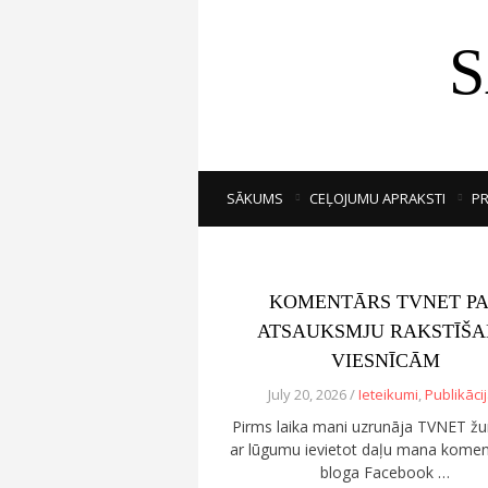
SĀKUMS
CEĻOJUMU APRAKSTI
PR
KOMENTĀRS TVNET P
ATSAUKSMJU RAKSTĪŠ
VIESNĪCĀM
July 20, 2026 /
Ieteikumi
,
Publikāci
Pirms laika mani uzrunāja TVNET žur
ar lūgumu ievietot daļu mana komen
bloga Facebook …