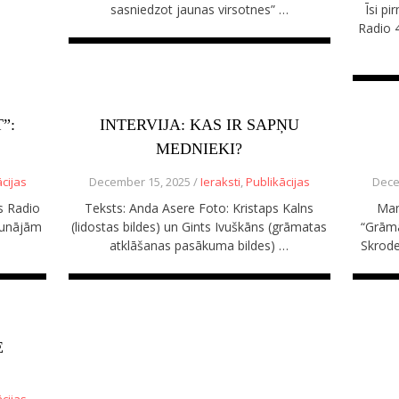
sasniedzot jaunas virsotnes” …
Īsi p
Radio 4
”:
INTERVIJA: KAS IR SAPŅU
MEDNIEKI?
cijas
December 15, 2025 /
Ieraksti
,
Publikācijas
Dece
s Radio
Teksts: Anda Asere Foto: Kristaps Kalns
Man
arunājām
(lidostas bildes) un Gints Ivuškāns (grāmatas
“Grāma
atklāšanas pasākuma bildes) …
Skrode
E