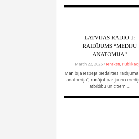
LATVIJAS RADIO 1:
RAIDĪJUMS “MEDIJU
ANATOMIJA”
March 22, 2026 /
Ieraksti
,
Publikāci
Man bija iespēja piedalīties raidījum
anatomija”, runājot par jauno mediju
atbildību un citiem …