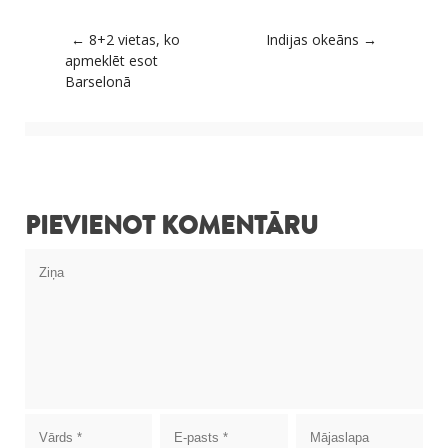
Post navigation
←
8+2 vietas, ko
Indijas okeāns
→
apmeklēt esot
Barselonā
PIEVIENOT KOMENTĀRU