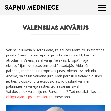
SAPŅU MEDNIECE
Meklēt:
VALENSIJAS AKVĀRIJS
Sākums
Ceļojumu apraksti
Valensijā ir kāda pilsētas daļa, ka saucas Mākslas un zinātnes
Praktiski ieteikumi
pilsēta. Viens no muzejiem, ja to tā var nosaukt, kas tur
atrodas, ir Valensijas akvārijs (lielākais Eiropā). Tajā
Publikācijas
ekspozīcijas izvietotas tematiskās sadaļās -Vidusjūra,
palienes, mērenās un tropiskās jūras, okeāni, Antarktīda,
Par mums
Arktika, salas un Sarkanā jūra. Man parasti vislabāk pie sirds
iet tieši tropisko jūru ekspozīcijas, jo dažbrīd var vien
ENGLISH
pabrīnīties kā varēja rasties tik krāsainas zivis!
Vai dosies uz Valensiju no Barselonas? Tad noteikti izlasi par
obligātajām apskates vietām
Barselonā!
Veikals