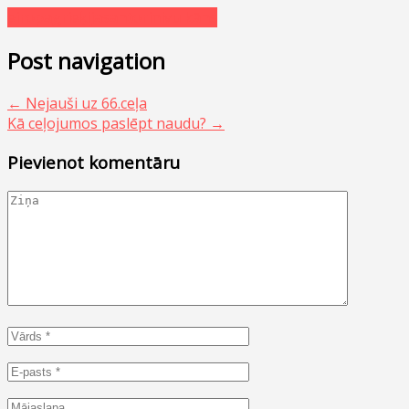
eiropa
grieķija
santorini
vulkāns
Post navigation
←
Nejauši uz 66.ceļa
Kā ceļojumos paslēpt naudu?
→
Pievienot komentāru