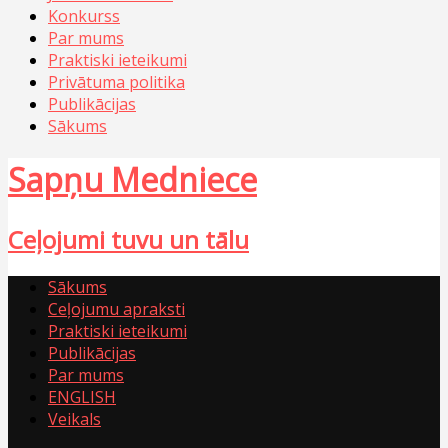
Konkurss
Par mums
Praktiski ieteikumi
Privātuma politika
Publikācijas
Sākums
Sapņu Medniece
Ceļojumi tuvu un tālu
Sākums
Ceļojumu apraksti
Praktiski ieteikumi
Publikācijas
Par mums
ENGLISH
Veikals