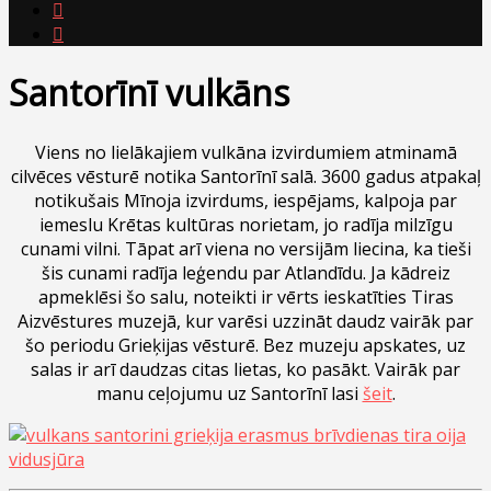


Santorīnī vulkāns
Viens no lielākajiem vulkāna izvirdumiem atminamā
cilvēces vēsturē notika Santorīnī salā. 3600 gadus atpakaļ
notikušais Mīnoja izvirdums, iespējams, kalpoja par
iemeslu Krētas kultūras norietam, jo radīja milzīgu
cunami vilni. Tāpat arī viena no versijām liecina, ka tieši
šis cunami radīja leģendu par Atlandīdu. Ja kādreiz
apmeklēsi šo salu, noteikti ir vērts ieskatīties Tiras
Aizvēstures muzejā, kur varēsi uzzināt daudz vairāk par
šo periodu Grieķijas vēsturē. Bez muzeju apskates, uz
salas ir arī daudzas citas lietas, ko pasākt. Vairāk par
manu ceļojumu uz Santorīnī lasi
šeit
.