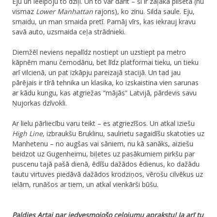
Eju un ieelpoju to dziļi. Un to var darīt – šī ir zaļākā pilsēta (nu
vismaz
Lower Manhattan
rajons), ko zinu. Silda saule. Eju,
smaidu, un man smaida pretī. Pamāj vīrs, kas iekrauj kravu
savā auto, uzsmaida ceļa strādnieki.
​Diemžēl neviens nepalīdz nostiept un uzstiept pa metro
kāpnēm manu čemodānu, bet līdz platformai tieku, un tieku
arī vilcienā, un pat izkāpju pareizajā stacijā. Un tad jau
pārējais ir tīrā tehnika un klasika, ko izskaistina vien sarunas
ar kādu kungu, kas atgriežas “mājās” Latvijā, pārdevis savu
Ņujorkas dzīvokli.
Ar lielu pārliecību varu teikt – es atgriezīšos. Un atkal iziešu
High Line
, izbraukšu Bruklinu, saulrietu sagaidīšu skatoties uz
Manhetenu – no augšas vai sāniem, nu kā sanāks, aiziešu
beidzot uz Gugenheimu, biļetes uz pasākumiem pirkšu par
puscenu tajā pašā dienā, ēdīšu dažādos ēdienus, ko dažādu
tautu virtuves piedāvā dažādos krodziņos, vērošu cilvēkus uz
ielām, runāšos ar tiem, un atkal vienkārši būšu.
Paldies Artai par iedvesmojošo ceļojumu aprakstu! Ja arī tu