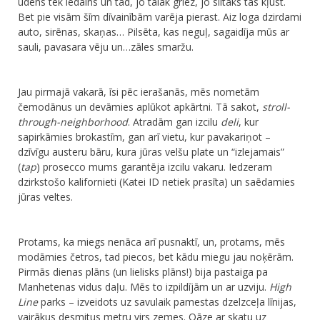
ūdens tek ledains un tad, jo tālāk griez, jo siltāks tas kļūst.
Bet pie visām šīm dīvainībām varēja pierast. Aiz loga dzirdami
auto, sirēnas, skaņas… Pilsēta, kas neguļ, sagaidīja mūs ar
sauli, pavasara vēju un…zāles smaržu.
Jau pirmajā vakarā, īsi pēc ierašanās, mēs nometām
čemodānus un devāmies aplūkot apkārtni. Tā sakot,
stroll-
through-neighborhood
. Atradām gan izcilu
deli
, kur
sapirkāmies brokastīm, gan arī vietu, kur pavakariņot –
dzīvīgu austeru bāru, kura jūras velšu plate un “izlejamais”
(
tap
) prosecco mums garantēja izcilu vakaru. Iedzeram
dzirkstošo kalifornieti (Katei ID netiek prasīta) un saēdamies
jūras veltes.
​Protams, ka miegs nenāca arī pusnaktī, un, protams, mēs
modāmies četros, tad piecos, bet kādu miegu jau noķērām.​
Pirmās dienas plāns (un lielisks plāns!) bija pastaiga pa
Manhetenas vidus daļu. Mēs to izpildījām un ar uzviju.
High
Line
parks – izveidots uz savulaik pamestas dzelzceļa līnijas,
vairākus desmitus metru virs zemes. Oāze ar skatu uz