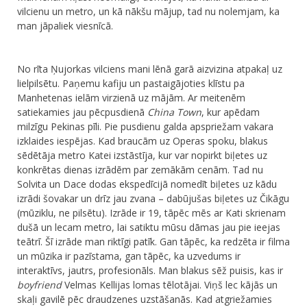
vilcienu un metro, un kā nākšu mājup, tad nu nolemjam, ka
man jāpaliek viesnīcā.
​No rīta Ņujorkas vilciens mani lēnā garā aizvizina atpakaļ uz
lielpilsētu. Paņemu kafiju un pastaigājoties klīstu pa
Manhetenas ielām virzienā uz mājām. Ar meitenēm
satiekamies jau pēcpusdienā
China Town
, kur apēdam
milzīgu Pekinas pīli. Pie pusdienu galda apspriežam vakara
izklaides iespējas. Kad braucām uz Operas spoku, blakus
sēdētāja metro Katei izstāstīja, kur var nopirkt biļetes uz
konkrētas dienas izrādēm par zemākām cenām. Tad nu
Solvita un Dace dodas ekspedīcijā nomedīt biļetes uz kādu
izrādi šovakar un drīz jau zvana – dabūjušas biļetes uz Čikāgu
(mūziklu, ne pilsētu). Izrāde ir 19, tāpēc mēs ar Kati skrienam
dušā un lecam metro, lai satiktu mūsu dāmas jau pie ieejas
teātrī. Šī izrāde man riktīgi patīk. Gan tāpēc, ka redzēta ir filma
un mūzika ir pazīstama, gan tāpēc, ka uzvedums ir
interaktīvs, jautrs, profesionāls. Man blakus sēž puisis, kas ir
boyfriend
Velmas Kellijas lomas tēlotājai. Viņš lec kājās un
skaļi gavilē pēc draudzenes uzstāšanās. Kad atgriežamies