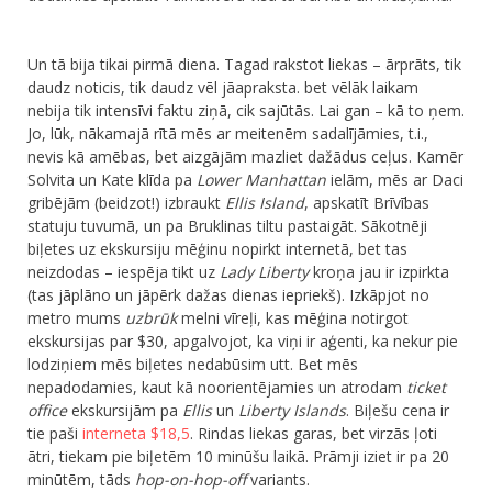
​Un tā bija tikai pirmā diena. Tagad rakstot liekas – ārprāts, tik
daudz noticis, tik daudz vēl jāapraksta. bet vēlāk laikam
nebija tik intensīvi faktu ziņā, cik sajūtās. Lai gan – kā to ņem.
Jo, lūk, nākamajā rītā mēs ar meitenēm sadalījāmies, t.i.,
nevis kā amēbas, bet aizgājām mazliet dažādus ceļus. Kamēr
Solvita un Kate klīda pa
Lower Manhattan
ielām, mēs ar Daci
gribējām (beidzot!) izbraukt
Ellis Island
, apskatīt Brīvības
statuju tuvumā, un pa Bruklinas tiltu pastaigāt. Sākotnēji
biļetes uz ekskursiju mēģinu nopirkt internetā, bet tas
neizdodas – iespēja tikt uz
Lady Liberty
kroņa jau ir izpirkta
(tas jāplāno un jāpērk dažas dienas iepriekš). Izkāpjot no
metro mums
uzbrūk
melni vīreļi, kas mēģina notirgot
ekskursijas par $30, apgalvojot, ka viņi ir aģenti, ka nekur pie
lodziņiem mēs biļetes nedabūsim utt. Bet mēs
nepadodamies, kaut kā noorientējamies un atrodam
ticket
office
ekskursijām pa
Ellis
un
Liberty Islands
. Biļešu cena ir
tie paši
interneta $18,5
. Rindas liekas garas, bet virzās ļoti
ātri, tiekam pie biļetēm 10 minūšu laikā. Prāmji iziet ir pa 20
minūtēm, tāds
hop-on-hop-off
variants.