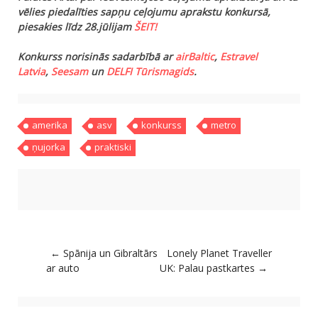
vēlies piedalīties sapņu ceļojumu aprakstu konkursā,
piesakies līdz 28.jūlijam
ŠEIT!
Konkurss norisinās sadarbībā ar
airBaltic
,
Estravel
Latvia
,
Seesam
un
DELFI Tūrismagids
.
amerika
asv
konkurss
metro
ņujorka
praktiski
Post navigation
←
Spānija un Gibraltārs
Lonely Planet Traveller
ar auto
UK: Palau pastkartes
→