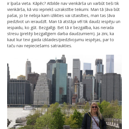
ir īpaša vieta. Kāpēc? Atbilde nav vienkārša un varbūt tieši tik
Ceļojumu apraksti
vienkārša, kā visi iepriekš uzrakstītie teikumi. Man tā ļāva būt
Jaunākie ieraksti
pašai, jo te nebija kam izlikties vai iztaisīties, man tas ļāva
Konkurss
piedzīvot un ieraudzīt. Man tā atstāja vēl tik daudz iespēju un
Par mums
iespaidu, ko gūt. Bezgalīgi. Bet tā ir bezgalība, kas nerada
Praktiski ieteikumi
stresu (pretēji bezgalīgiem darba daudzumiem). Ja zini, ka
Privātuma politika
kaut kur tevi gaida izklaides/piedzīvojumu iespējas, par to
Publikācijas
taču nav nepieciešams satraukties.
Sākums
Ceļojumu apraksti
Jaunākie ieraksti
Konkurss
Par mums
Praktiski ieteikumi
Privātuma politika
Publikācijas
Sākums