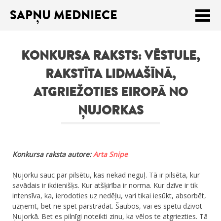
SAPŅU MEDNIECE
Meklēt:
KONKURSA RAKSTS: VĒSTULE,
Sākums
RAKSTĪTA LIDMAŠĪNĀ,
Ceļojumu apraksti
ATGRIEŽOTIES EIROPĀ NO
Praktiski ieteikumi
ŅUJORKAS
Publikācijas
Par mums
Konkursa raksta autore:
Arta Snipe
ENGLISH
Ņujorku sauc par pilsētu, kas nekad neguļ. Tā ir pilsēta, kur
savādais ir ikdienišķs. Kur atšķirība ir norma. Kur dzīve ir tik
Veikals
intensīva, ka, ierodoties uz nedēļu, vari tikai iesūkt, absorbēt,
uzņemt, bet ne spēt pārstrādāt. Šaubos, vai es spētu dzīvot
Ņujorkā. Bet es pilnīgi noteikti zinu, ka vēlos te atgriezties. Tā