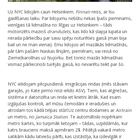
Uz NYC lidojām cauri Helsinkiem.
Finnair
reiss, ar īsu
gaidīšanas laiku. Par lidojumu nebūtu nekas īpašs pieminams,
vienīgais tā lidmašīna no Rīgas uz Helsinkiem – tāds
motorizēts maziņš
dranduļets
, kas lido kā slapja lupata un
nerada pārliecību par savu spēju noturēties gaisā (man bija
bail un ne man vienai). Emu lidojusi arī mazākās lidmašīnās,
pār tām pašām Naskas līnijām, piemēram, vai reisā no
Ziemeļkarolīnas uz Ņujorku. Bet toreiz mazās lidmašīnas
vismaz pārliecinoši turējās gaisā, ko nevarētu teikt par šo.
NYC ielidojam pēcpusdienā. Imigrācijas rindas (mēs stāvam
garajās, jo Kate pirmo reizi ielido ASV). Tiem, kas atgriežas,
sistēma ir datorizēta un rinda iet krietni ātrāk. Kad esam
izgājušas kontroli, arī mūsu čemodāni ir ieradušies un
atrodam tos kādā telpas stūrī.Uz centru dodamies ar
Airtrain
un metro, no
Jamaica Station
. Te automātiski nopērkam
metro kartes, ko turpmāk lietojam – tādas, uzpildāmās, kur
katrs brauciens maksā apmēram 2$. Pēdējā vakarā metro
satikām kādu latviešu pārīti, kas izstāstīja, ka izdevīgāk ir