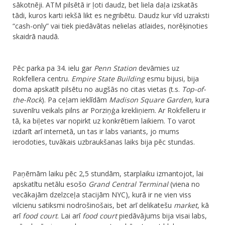
sākotnēji. ATM pilsētā ir ļoti daudz, bet liela daļa izskatās
tādi, kuros karti iekšā likt es negribētu. Daudz kur vīd uzraksti
“cash-only” vai tiek piedāvātas nelielas atlaides, norēķinoties
skaidrā naudā.
​Pēc parka pa 34. ielu gar
Penn Station
devāmies uz
Rokfellera centru.
Empire State Building
esmu bijusi, bija
doma apskatīt pilsētu no augšās no citas vietas (t.s.
Top-of-
the-Rock
). Pa ceļam ieklīdām
Madison Square Garden
, kura
suvenīru veikals pilns ar Porziņģa krekliņiem. Ar Rokfelleru ir
tā, ka biļetes var nopirkt uz konkrētiem laikiem. To varot
izdarīt arī internetā, un tas ir labs variants, jo mums
ierodoties, tuvākais uzbraukšanas laiks bija pēc stundas.
Paņēmām laiku pēc 2,5 stundām, starplaiku izmantojot, lai
apskatītu netālu esošo
Grand Central Terminal
(viena no
vecākajām dzelzceļa stacijām NYC), kurā ir ne vien viss
vilcienu satiksmi nodrošinošais, bet arī delikatešu
market
, kā
arī
food court
. Lai arī
food court
piedāvājums bija visai labs,