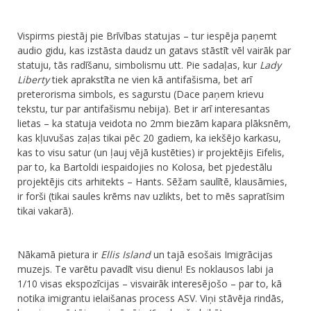
Vispirms piestāj pie Brīvības statujas – tur iespēja paņemt
audio gidu, kas izstāsta daudz un gatavs stāstīt vēl vairāk par
statuju, tās radīšanu, simbolismu utt. Pie sadaļas, kur
Lady
Liberty
tiek aprakstīta ne vien kā antifašisma, bet arī
preterorisma simbols, es sagurstu (Dace paņem krievu
tekstu, tur par antifašismu nebija). Bet ir arī interesantas
lietas – ka statuja veidota no 2mm biezām kapara plāksnēm,
kas kļuvušas zaļas tikai pēc 20 gadiem, ka iekšējo karkasu,
kas to visu satur (un ļauj vējā kustēties) ir projektējis Eifelis,
par to, ka Bartoldi iespaidojies no Kolosa, bet pjedestālu
projektējis cits arhitekts – Hants. Sēžam saulītē, klausāmies,
ir forši (tikai saules krēms nav uzlikts, bet to mēs sapratīsim
tikai vakarā).
​Nākamā pietura ir
Ellis Island
un tajā esošais Imigrācijas
muzejs. Te varētu pavadīt visu dienu! Es noklausos labi ja
1/10 visas ekspozīcijas – visvairāk interesējošo – par to, kā
notika imigrantu ielaišanas process ASV. Viņi stāvēja rindās,