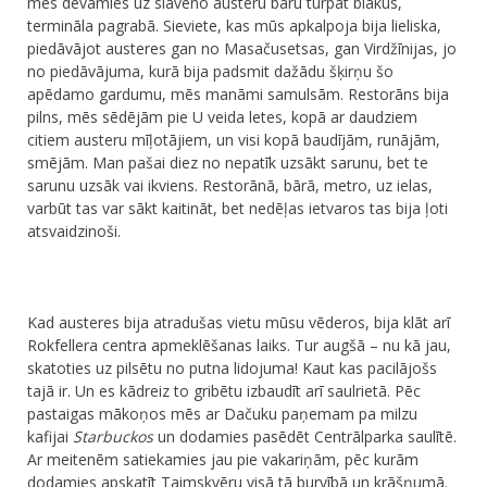
mēs devāmies uz slaveno austeru bāru turpat blakus,
termināla pagrabā. Sieviete, kas mūs apkalpoja bija lieliska,
piedāvājot austeres gan no Masačusetsas, gan Virdžīnijas, jo
no piedāvājuma, kurā bija padsmit dažādu šķirņu šo
apēdamo gardumu, mēs manāmi samulsām. Restorāns bija
pilns, mēs sēdējām pie U veida letes, kopā ar daudziem
citiem austeru mīļotājiem, un visi kopā baudījām, runājām,
smējām. Man pašai diez no nepatīk uzsākt sarunu, bet te
sarunu uzsāk vai ikviens. Restorānā, bārā, metro, uz ielas,
varbūt tas var sākt kaitināt, bet nedēļas ietvaros tas bija ļoti
atsvaidzinoši.
Kad austeres bija atradušas vietu mūsu vēderos, bija klāt arī
Rokfellera centra apmeklēšanas laiks. ​Tur augšā – nu kā jau,
skatoties uz pilsētu no putna lidojuma! Kaut kas pacilājošs
tajā ir. Un es kādreiz to gribētu izbaudīt arī saulrietā. Pēc
pastaigas mākoņos mēs ar Dačuku paņemam pa milzu
kafijai
Starbuckos
un dodamies pasēdēt Centrālparka saulītē.
Ar meitenēm satiekamies jau pie vakariņām, pēc kurām
dodamies apskatīt Taimskvēru visā tā burvībā un krāšņumā.