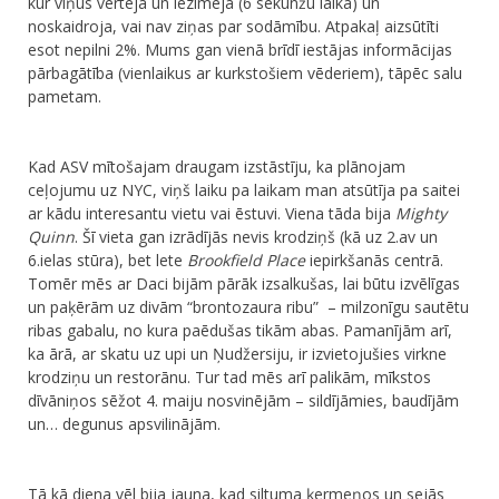
kur viņus vērtēja un iezīmēja (6 sekunžu laikā) un
noskaidroja, vai nav ziņas par sodāmību. Atpakaļ aizsūtīti
esot nepilni 2%. Mums gan vienā brīdī iestājas informācijas
pārbagātība (vienlaikus ar kurkstošiem vēderiem), tāpēc salu
pametam.
Kad ASV mītošajam draugam izstāstīju, ka plānojam
ceļojumu uz NYC, viņš laiku pa laikam man atsūtīja pa saitei
ar kādu interesantu vietu vai ēstuvi. Viena tāda bija
Mighty
Quinn
. Šī vieta gan izrādījās nevis krodziņš (kā uz 2.av un
6.ielas stūra), bet lete
Brookfield Place
iepirkšanās centrā.
Tomēr mēs ar Daci bijām pārāk izsalkušas, lai būtu izvēlīgas
un paķērām uz divām “brontozaura ribu” – milzonīgu sautētu
ribas gabalu, no kura paēdušas tikām abas. Pamanījām arī,
ka ārā, ar skatu uz upi un Ņudžersiju, ir izvietojušies virkne
krodziņu un restorānu. Tur tad mēs arī palikām, mīkstos
dīvāniņos sēžot 4. maiju nosvinējām – sildījāmies, baudījām
un… degunus apsvilinājām.
Tā kā diena vēl bija jauna, kad siltuma ķermeņos un sejās