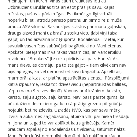
melnajam, un kuram viņas cauri braukušas ļoti ātri.
Uzbrauciens Bruklinas tiltā arī esot prasījis savu. Kājas
mīkstas, pašas – pārlaimīgas. Es tikmēr godīgi virtuāli
nopērku biļeti, atrodu pareizo peronu un pirmo reizi mūžā
braucu ASV vilcienā. Saklausījies stāstus par manu gaļaskāri,
draugs aizved mani uz brazīļu steiku vietu (labi viņi taisa
gaļu!) un tad aizvizina līdz Ņūportai Rodailendā – vietai, kur
savulaik vasarnīcas sabūvējuši bagātnieki no Manhetenas.
Apskatei pieejamas ir vairākas vasarnīcas, arī Vanderbildu
rezidence “Breakers” (te roku pielicis tas pats Hants). Ak,
mans dievs, es domāju, pa to staigājot – tiem cilvēkiem nav
bijis apjēgas, kā vēl demonstrēt savu bagātību. Apzeltītas,
marmorā izliktas, ar platīnu apstrādātas sienas… Pārspīlējumi
katrā izpausmē, ieskaitot dzīvesveidu (nepārtrauktas ballītes,
tērpu maiņa 9 reizes dienā). Vannas ar 4 krāniem. Auksto,
karsto, sāļu augsto, sāļu karsto. Nav īpašs pārsteigums, ka
pēc dažiem desmitiem gadu to ārprātīgi grezno pili gribēja
nojaukt, bet neizdevās. Uzradās NVO, kas par savu mērķi
izvirzīja apkaimes saglabāšanu, atpirka villu par nieka trešdaļu
miljona un tagad to var aplūkot katrs gribētājs. Kamēr
braucam atpakaļ no Rodailendas uz vilcienu, satumst nakts.
Man lēnām kļūst neomulīgi, domājot, kā naktī braukšu ar