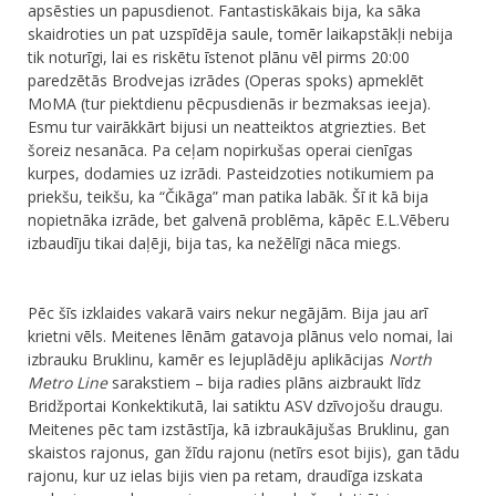
apsēsties un papusdienot. Fantastiskākais bija, ka sāka
skaidroties un pat uzspīdēja saule, tomēr laikapstākļi nebija
tik noturīgi, lai es riskētu īstenot plānu vēl pirms 20:00
paredzētās Brodvejas izrādes (Operas spoks) apmeklēt
MoMA (tur piektdienu pēcpusdienās ir bezmaksas ieeja).
Esmu tur vairākkārt bijusi un neatteiktos atgriezties. Bet
šoreiz nesanāca. Pa ceļam nopirkušas operai cienīgas
kurpes, dodamies uz izrādi. Pasteidzoties notikumiem pa
priekšu, teikšu, ka “Čikāga” man patika labāk. Šī it kā bija
nopietnāka izrāde, bet galvenā problēma, kāpēc E.L.Vēberu
izbaudīju tikai daļēji, bija tas, ka nežēlīgi nāca miegs.
Pēc šīs izklaides vakarā vairs nekur negājām. Bija jau arī
krietni vēls. Meitenes lēnām gatavoja plānus velo nomai, lai
izbrauku Bruklinu, kamēr es lejuplādēju aplikācijas
North
Metro Line
sarakstiem – bija radies plāns aizbraukt līdz
Bridžportai Konkektikutā, lai satiktu ASV dzīvojošu draugu.
Meitenes pēc tam izstāstīja, kā izbraukājušas Bruklinu, gan
skaistos rajonus, gan žīdu rajonu (netīrs esot bijis), gan tādu
rajonu, kur uz ielas bijis vien pa retam, draudīga izskata