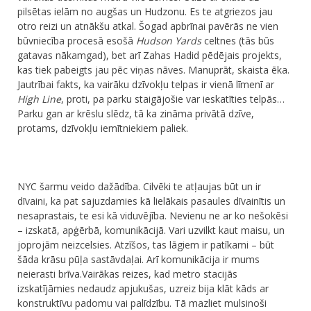
pilsētas ielām no augšas un Hudzonu. Es te atgriezos jau
otro reizi un atnākšu atkal. Šogad apbrīnai pavērās ne vien
būvniecība procesā esošā
Hudson Yards
celtnes (tās būs
gatavas nākamgad), bet arī Zahas Hadid pēdējais projekts,
kas tiek pabeigts jau pēc viņas nāves. Manuprāt, skaista ēka.
Jautrībai fakts, ka vairāku dzīvokļu telpas ir vienā līmenī ar
High Line
, proti, pa parku staigājošie var ieskatīties telpās…
Parku gan ar krēslu slēdz, tā ka zināma privātā dzīve,
protams, dzīvokļu iemītniekiem paliek.
NYC šarmu veido dažādība. Cilvēki te atļaujas būt un ir
dīvaini, ka pat sajuzdamies kā lielākais pasaules dīvainītis un
nesaprastais, te esi kā viduvējība. Nevienu ne ar ko nešokēsi
– izskatā, apģērbā, komunikācijā. Vari uzvilkt kaut maisu, un
joprojām neizcelsies. Atzīšos, tas lāgiem ir patīkami – būt
šāda krāsu pūļa sastāvdaļai. Arī komunikācija ir mums
neierasti brīva.Vairākas reizes, kad metro stacijās
izskatījāmies nedaudz apjukušas, uzreiz bija klāt kāds ar
konstruktīvu padomu vai palīdzību. Tā mazliet mulsinoši