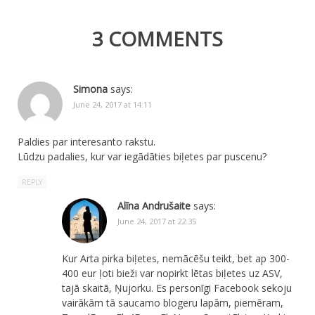
3 COMMENTS
Simona
says:
June 24, 2017 at 14:11
Paldies par interesanto rakstu.
Lūdzu padalies, kur var iegādāties biļetes par puscenu?
REPLY
Alīna Andrušaite
says:
June 24, 2017 at 22:35
Kur Arta pirka biļetes, nemācēšu teikt, bet ap 300-
400 eur ļoti bieži var nopirkt lētas biļetes uz ASV,
tajā skaitā, Ņujorku. Es personīgi Facebook sekoju
vairākām tā saucamo blogeru lapām, piemēram,