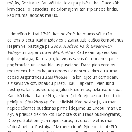
mājās, Solvita ar Kati vēl iziet loku pa pilsētu, bet Dace sāk
kravāties. Jo, sasodīts, neiedomājami ātri ir pienācis brīdis,
kad mums jādodas mājup.
​Lidmašīna ir tikai 17:40, kas nozīmē, ka mums vēl ir rīta
cēliens pilsētā. Kad ir izdevies aiztaisīt uzblīdušos čemodānus,
izejam vēl pastaigā pa
Soho
,
Hudson Park
,
Greenwich
Village
un vispār
Lower Manhattan
. Kad esam apsēdušās
itāļu krodziņā, Kate ziņo, ka viņas savus čemodānus jau ir
paņēmušas un tepat blakus pusdieno. Dace piebiedrojas
meitenēm, bet es kājām dodos uz nepilnus 2km attālumā
esošo Argentīniešu
steakhouse.
Tā lēni ejot un čemodānu
aiz sevis velkot, izbaudu pilsētu, sauli, apkaimi. Vienubrīd
apstājos, lai ielas vidū, spogulīti skatīdamās, uzkrāsotu lūpas.
Kaut kā liekas, ka pilsēta, ar kuru šobrīd eju uz randiņu, to ir
pelnījusi.
Steakhouse
vīreļi ir lieliski. Kad paziņoju, ka man
nepieciešamas pusdienas pirms lidojuma uz Eiropu, man uz
šķīvja priekšā tiek nolikts 16oz steiks (nu tāds puskilograms).
Dievīgs. Salātiem gan nepieskaros, tik daudz vietas man
vēderā nebija. Pastaiga līdz metro ir pēdējie soļi lielpilsētā.