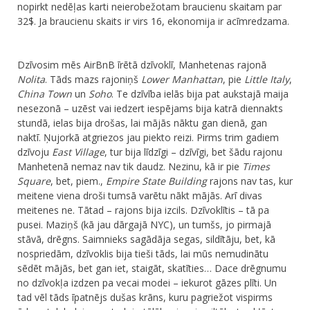
nopirkt nedēļas karti neierobežotam braucienu skaitam par
32$. Ja braucienu skaits ir virs 16, ekonomija ir acīmredzama.
​Dzīvosim mēs AirBnB īrētā dzīvoklī, Manhetenas rajonā
Nolita
. Tāds mazs rajoniņš
Lower Manhattan
, pie
Little Italy
,
China Town
un
Soho
. Te dzīvība ielās bija pat aukstajā maija
nesezonā – uzēst vai iedzert iespējams bija katrā diennakts
stundā, ielas bija drošas, lai mājās nāktu gan dienā, gan
naktī. Ņujorkā atgriezos jau piekto reizi. Pirms trim gadiem
dzīvoju
East Village
, tur bija līdzīgi – dzīvīgi, bet šādu rajonu
Manhetenā nemaz nav tik daudz. Nezinu, kā ir pie
Times
Square
, bet, piem.,
Empire State Building
rajons nav tas, kur
meitene viena droši tumsā varētu nākt mājās. Arī divas
meitenes ne. Tātad – rajons bija izcils. Dzīvoklītis – tā pa
pusei. Maziņš (kā jau dārgajā NYC), un tumšs, jo pirmajā
stāvā, drēgns. Saimnieks sagādāja segas, sildītāju, bet, kā
nospriedām, dzīvoklis bija tieši tāds, lai mūs nemudinātu
sēdēt mājās, bet gan iet, staigāt, skatīties… Dace drēgnumu
no dzīvokļa izdzen pa vecai modei – iekurot gāzes plīti. Un
tad vēl tāds īpatnējs dušas krāns, kuru pagriežot vispirms