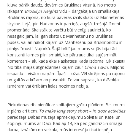
kļuva pārāk daudz, devāmies Bruklinas virzinā. No metro
izkāpām
Brooklyn Heights
vidū – dārgākajā un smalkākajā
Bruklinas rajonā, no kura paveras izcils skats uz Manhetenas
skyline. Lejā, pie Hudzonas ir parciņš, augšā, trešajā līmenī –
promenāde. Skaistāk te varētu būt vienīgi saulrietā, ko
nesagaidījām, lai gan skats uz Manhetenu no Bruklinas
puses, vai arī nākot kājām uz Manhetenu pa Bruklinbridžu ir
pilnīgs “must” Ņujorkā. Šajā brīdī jau mums sejās bija tādi
konstanti laimes pilni smaidi, ko pārtrauc tikai sajūsmināti
komentāri – ak, kāda ēka! Paskaties! Kāda izdoma! Cik skaisti!
No tilta mājās atgriežamies kājām caur
China Town.
Miljons
iespaidu – visām maņām. Īpaši – ožai. Vēl skrējiens pa rajonu
un gultās atkrītam ap pusnakti. Te var saprast, ka dzīvokļa
izmēram vai ērtībām lielas nozīmes nebija.
Piektdienas rīts pienāk ar solītajiem grēku plūdiem. Bet mums
ir plāns arī tiem.
To make long story short – in door activities
paredzēja Dabas muzeja apmeklējumu Solvitai un Katei un
šopingu mums ar Daci. Kad ap 14, kā pēc gandrīz 5h smaga
darba, iznācām no veikala, mūs interesēja tikai iespēja