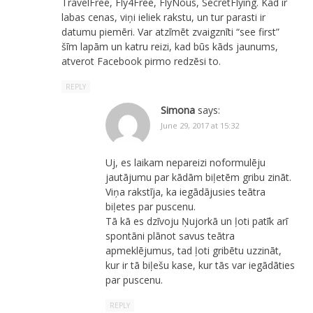
TravelFree, Fly4Free, FlyNous, SecretFlying. Kad ir
labas cenas, viņi ieliek rakstu, un tur parasti ir
datumu piemēri. Var atzīmēt zvaigznīti “see first”
šīm lapām un katru reizi, kad būs kāds jaunums,
atverot Facebook pirmo redzēsi to.
REPLY
Simona
says:
June 29, 2017 at 15:32
Uj, es laikam nepareizi noformulēju
jautājumu par kādām biļetēm gribu zināt.
Viņa rakstīja, ka iegādājusies teātra
biļetes par puscenu.
Tā kā es dzīvoju Ņujorkā un ļoti patīk arī
spontāni plānot savus teātra
apmeklējumus, tad ļoti gribētu uzzināt,
kur ir tā biļešu kase, kur tās var iegādāties
par puscenu.
REPLY