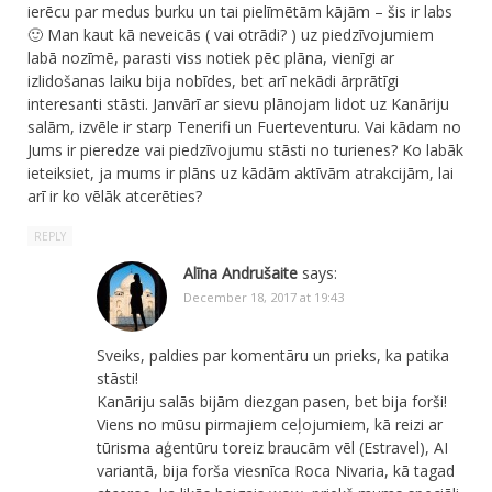
ierēcu par medus burku un tai pielīmētām kājām – šis ir labs
🙂 Man kaut kā neveicās ( vai otrādi? ) uz piedzīvojumiem
labā nozīmē, parasti viss notiek pēc plāna, vienīgi ar
izlidošanas laiku bija nobīdes, bet arī nekādi ārprātīgi
interesanti stāsti. Janvārī ar sievu plānojam lidot uz Kanāriju
salām, izvēle ir starp Tenerifi un Fuerteventuru. Vai kādam no
Jums ir pieredze vai piedzīvojumu stāsti no turienes? Ko labāk
ieteiksiet, ja mums ir plāns uz kādām aktīvām atrakcijām, lai
arī ir ko vēlāk atcerēties?
REPLY
Alīna Andrušaite
says:
December 18, 2017 at 19:43
Sveiks, paldies par komentāru un prieks, ka patika
stāsti!
Kanāriju salās bijām diezgan pasen, bet bija forši!
Viens no mūsu pirmajiem ceļojumiem, kā reizi ar
tūrisma aģentūru toreiz braucām vēl (Estravel), AI
variantā, bija forša viesnīca Roca Nivaria, kā tagad