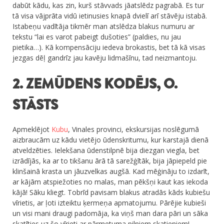
dabūt kādu, kas zin, kurš stāvvads jāatslēdz pagrabā. Es tur
tā visa vājprāta vidū ietinusies knapā dvielī arī stāvēju istabā.
Istabeņu vadītāja tikmēr man atslēdza blakus numuru ar
tekstu “lai es varot pabeigt dušoties” (paldies, nu jau
pietika…). Kā kompensāciju iedeva brokastis, bet tā kā visas
jezgas dēļ gandrīz jau kavēju lidmašīnu, tad neizmantoju.
2. ZEMŪDENS KODĒJS, O.
STĀSTS
Apmeklējot
Kubu
, Vinales provinci, ekskursijas noslēgumā
aizbraucām uz kādu vietējo ūdenskritumu, kur karstajā dienā
atveldzēties. Ielekšana ūdenstilpnē bija diezgan viegla, bet
izrādījās, ka ar to tikšanu ārā tā sarežģītāk, bija jāpiepeld pie
klinšainā krasta un jāuzvelkas augšā. Kad mēģināju to izdarīt,
ar kājām atspiežoties no malas, man pēkšņi kaut kas iekoda
kājā! Sāku kliegt. Tobrīd pavisam blakus atradās kāds kubiešu
vīrietis, ar ļoti izteiktu ķermeņa apmatojumu. Pārējie kubieši
un visi mani draugi padomāja, ka viņš man dara pāri un sāka
skatīties uz šo vīrieti ar pārmetuma pilniem skatieniem!