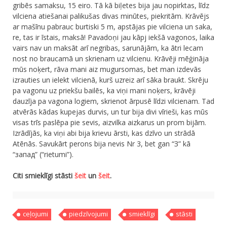
gribēs samaksu, 15 eiro. Tā kā biļetes bija jau nopirktas, līdz
vilciena atiešanai palikušas divas minūtes, piekritām. Krāvējs
ar mašīnu pabrauc burtiski 5 m, apstājas pie vilciena un saka,
re, tas ir īstais, maksā! Pavadoņi jau kāpj iekšā vagonos, laika
vairs nav un maksāt arī negribas, sarunājām, ka ātri lecam
nost no braucamā un skrienam uz vilcienu. Krāvēji mēģināja
mūs noķert, rāva mani aiz mugursomas, bet man izdevās
izrauties un ielekt vilcienā, kurš uzreiz arī sāka braukt. Skrēju
pa vagonu uz priekšu bailēs, ka viņi mani noķers, krāvēji
dauzīja pa vagona logiem, skrienot ārpusē līdzi vilcienam. Tad
atvērās kādas kupejas durvis, un tur bija divi vīrieši, kas mūs
visas trīs paslēpa pie sevis, aizvilka aizkarus un prom bijām.
Izrādījās, ka viņi abi bija krievu ārsti, kas dzīvo un strādā
Atēnās. Savukārt perons bija nevis Nr 3, bet gan “З” kā
“запад” (“rietumi”).
Citi smieklīgi stāsti
šeit
un
šeit
.
ceļojumi
piedzīvojumi
smieklīgi
stāsti