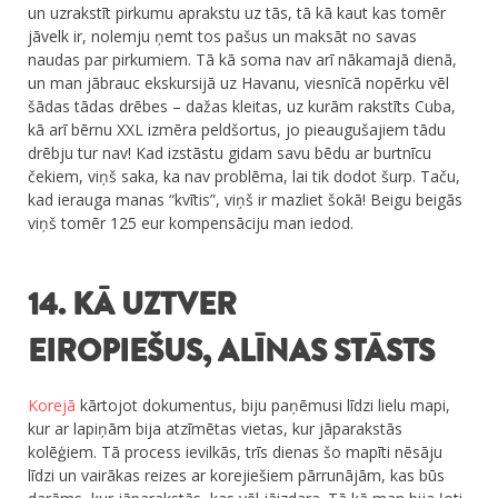
un uzrakstīt pirkumu aprakstu uz tās, tā kā kaut kas tomēr
jāvelk ir, nolemju ņemt tos pašus un maksāt no savas
naudas par pirkumiem. Tā kā soma nav arī nākamajā dienā,
un man jābrauc ekskursijā uz Havanu, viesnīcā nopērku vēl
šādas tādas drēbes – dažas kleitas, uz kurām rakstīts Cuba,
kā arī bērnu XXL izmēra peldšortus, jo pieaugušajiem tādu
drēbju tur nav! Kad izstāstu gidam savu bēdu ar burtnīcu
čekiem, viņš saka, ka nav problēma, lai tik dodot šurp. Taču,
kad ierauga manas “kvītis”, viņš ir mazliet šokā! Beigu beigās
viņš tomēr 125 eur kompensāciju man iedod.
14. KĀ UZTVER
EIROPIEŠUS, ALĪNAS STĀSTS
Korejā
kārtojot dokumentus, biju paņēmusi līdzi lielu mapi,
kur ar lapiņām bija atzīmētas vietas, kur jāparakstās
kolēģiem. Tā process ievilkās, trīs dienas šo mapīti nēsāju
līdzi un vairākas reizes ar korejiešiem pārrunājām, kas būs