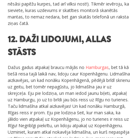
nēsāsi papēžu kurpes, tad arī vilksi nost!). Tikmēr ievēroju, ka
sieviete, kuras uzdevums ir skatīties monitorā skanētās
mantas, to nemaz nedara, bet gan skatās telefonā un raksta
ziņas čatā.
12. DAŽI LIDOJUMI, ALLAS
STĀSTS
Dažus gadus atpakaļ braucu mājās no
Hamburgas
, bet tā kā
tiešā reisa tajā laikā nav, lidoju caur Kopenhāgenu. Lidmašīna
aizkavējas, un kad nonāku Kopenhāgenā, pēdējā brīdī skrienu
uz geitu, bet tomēr nepagūstu, jo lidmašīna jau ir uz
skrejceļa. Eju pie lodziņa, un man iedod jaunu biļeti, atpakaļ
uz Hamburgu, jo uz to brīdi jau būs reiss uz Rīgu no turienes.
Taču lidmašīna atkal aizkavējas! Un kad nonāku Hamburgā,
Rīgas reiss ir prom. Eju pie lodziņa šeit, kur man saka, ka
jālido vien atpakaļ uz Kopenhāgenu, jo no turienes ir reiss uz
Rīgu! Negribīgi piekrītu, un lidoju atpakaļ uz Kopenhāgenu.
Uzminiet, kuram atkal nokavēja lidmašīna, un kurš nepaspēja