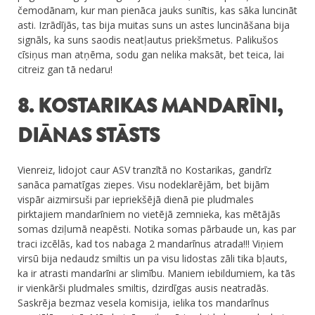
čemodānam, kur man pienāca jauks sunītis, kas sāka luncināt
asti. Izrādījās, tas bija muitas suns un astes luncināšana bija
signāls, ka suns saodis neatļautus priekšmetus. Palikušos
cīsiņus man atņēma, sodu gan nelika maksāt, bet teica, lai
citreiz gan tā nedaru!
8. KOSTARIKAS MANDARĪNI,
DIĀNAS STĀSTS
Vienreiz, lidojot caur ASV tranzītā no Kostarikas, gandrīz
sanāca pamatīgas ziepes. Visu nodeklarējām, bet bijām
vispār aizmirsuši par iepriekšējā dienā pie pludmales
pirktajiem mandarīniem no vietējā zemnieka, kas mētājās
somas dziļumā neapēsti. Notika somas pārbaude un, kas par
traci izcēlās, kad tos nabaga 2 mandarīnus atrada!!! Viņiem
virsū bija nedaudz smiltis un pa visu lidostas zāli tika bļauts,
ka ir atrasti mandarīni ar slimību. Maniem iebildumiem, ka tās
ir vienkārši pludmales smiltis, dzirdīgas ausis neatradās.
Saskrēja bezmaz vesela komisija, ielika tos mandarīnus