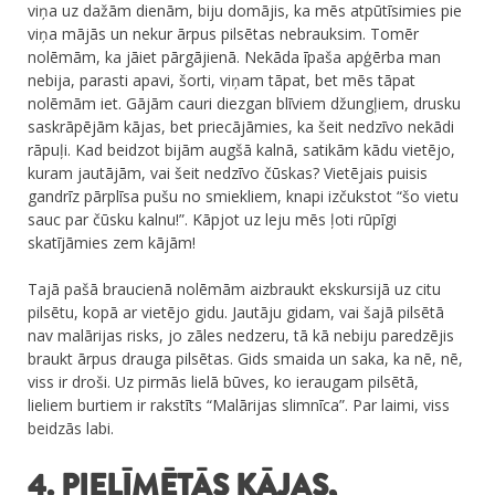
viņa uz dažām dienām, biju domājis, ka mēs atpūtīsimies pie
viņa mājās un nekur ārpus pilsētas nebrauksim. Tomēr
nolēmām, ka jāiet pārgājienā. Nekāda īpaša apģērba man
nebija, parasti apavi, šorti, viņam tāpat, bet mēs tāpat
nolēmām iet. Gājām cauri diezgan blīviem džungļiem, drusku
saskrāpējām kājas, bet priecājāmies, ka šeit nedzīvo nekādi
rāpuļi. Kad beidzot bijām augšā kalnā, satikām kādu vietējo,
kuram jautājām, vai šeit nedzīvo čūskas? Vietējais puisis
gandrīz pārplīsa pušu no smiekliem, knapi izčukstot “šo vietu
sauc par čūsku kalnu!”. Kāpjot uz leju mēs ļoti rūpīgi
skatījāmies zem kājām!
Tajā pašā braucienā nolēmām aizbraukt ekskursijā uz citu
pilsētu, kopā ar vietējo gidu. Jautāju gidam, vai šajā pilsētā
nav malārijas risks, jo zāles nedzeru, tā kā nebiju paredzējis
braukt ārpus drauga pilsētas. Gids smaida un saka, ka nē, nē,
viss ir droši. Uz pirmās lielā būves, ko ieraugam pilsētā,
lieliem burtiem ir rakstīts “Malārijas slimnīca”. Par laimi, viss
beidzās labi.
4. PIELĪMĒTĀS KĀJAS,