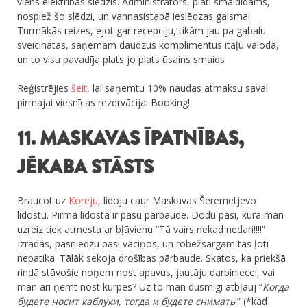
viens elektrības slēdzis. Administrators, plati smaidīdams,
nospiež šo slēdzi, un vannasistabā ieslēdzas gaisma!
Turmākās reizes, ejot gar recepciju, tikām jau pa gabalu
sveicinātas, saņēmām daudzus komplimentus itāļu valodā,
un to visu pavadīja plats jo plats ūsains smaids
Reģistrējies
šeit
, lai saņemtu 10% naudas atmaksu savai
pirmajai viesnīcas rezervācijai Booking!
11. MASKAVAS ĪPATNĪBAS,
JĒKABA STĀSTS
Braucot uz
Koreju
, lidoju caur Maskavas Šeremetjevo
lidostu. Pirmā lidostā ir pasu pārbaude. Dodu pasi, kura man
uzreiz tiek atmesta ar bļāvienu “Tā vairs nekad nedari!!!!”
Izrādās, pasniedzu pasi vāciņos, un robežsargam tas ļoti
nepatika. Tālāk sekoja drošības pārbaude. Skatos, ka priekšā
rindā stāvošie noņem nost apavus, jautāju darbiniecei, vai
man arī ņemt nost kurpes? Uz to man dusmīgi atbļauj “
Когда
будете носит каблуки, тогда и будете снимать
!” (*kad