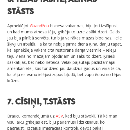
STĀSTS
Apmeklējot
Guandžou
biznesa vakariņas, biju ļoti izslāpusi,
un kad mums atnesa tēju, gribēju to uzreiz sākt dzert. Galds
jau bija pilnībā servēts, tur bija vairākas mazas blodiņas, lielie
šķīvji un irbulīši. Tā kā tā nebija pirmā diena Ķīnā, darīju tāpat,
kā iepriekšējā vakarā citā restorānā darīja viesmīle – ielēju
tēju vienā no mazajām bļodiņām un sāku to dzert. Ķīnieši
saskatījās, bet neko neteica. Vēlāk pajautāju pazīstamajai
amerikānietei, kas tur dzīvo jau daudzus gadus un viņa teica,
ka tēju es esmu ielējusi zupas bļodā, bet zupu ēdusi no tējas
krūzes.
7. CĪSIŅI, T.STĀSTS
Braucu komandējumā uz
ASV
, kad biju stāvoklī. Tā kā man
visu laiku gribējās ēst, biju paņēmusi līdzi cīsiņus, ko
pagrauzt. Izgājusi imigrācijas kontroli, devos pakaļ