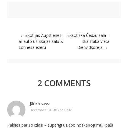
Post navigation
←
Skotijas Augstienes:
Eksotiskā Čedžu sala –
ar auto uz Skajas salu &
skaistākā vieta
Lohnesa ezeru
Dienvidkorejā
→
2 COMMENTS
Jānka
says:
December 18, 2017 at 10:32
Paldies par šo izlasi – superīgi uzlabo noskaņojumu, īpaši