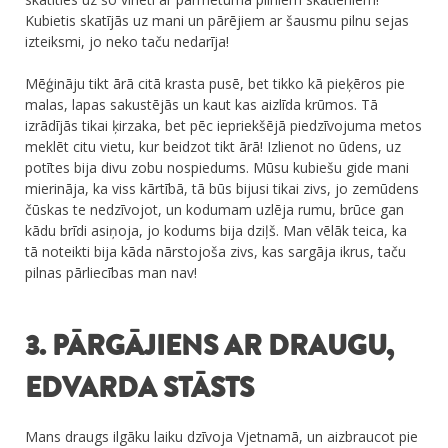
Kubietis skatījās uz mani un pārējiem ar šausmu pilnu sejas
izteiksmi, jo neko taču nedarīja!
Mēģināju tikt ārā citā krasta pusē, bet tikko kā pieķēros pie
malas, lapas sakustējās un kaut kas aizlīda krūmos. Tā
izrādījās tikai ķirzaka, bet pēc iepriekšējā piedzīvojuma metos
meklēt citu vietu, kur beidzot tikt ārā! Izlienot no ūdens, uz
potītes bija divu zobu nospiedums. Mūsu kubiešu gide mani
mierināja, ka viss kārtībā, tā būs bijusi tikai zivs, jo zemūdens
čūskas te nedzīvojot, un kodumam uzlēja rumu, brūce gan
kādu brīdi asiņoja, jo kodums bija dziļš. Man vēlāk teica, ka
tā noteikti bija kāda nārstojoša zivs, kas sargāja ikrus, taču
pilnas pārliecības man nav!
3. PĀRGĀJIENS AR DRAUGU,
EDVARDA STĀSTS
Mans draugs ilgāku laiku dzīvoja Vjetnamā, un aizbraucot pie