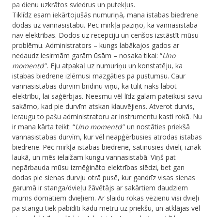
pa dienu uzkrātos sviedrus un putekļus.
Tiklīdz esam iekārtojušās numuriņā, mana istabas biedrene
dodas uz vannasistabu. Pēc mirkļa paziņo, ka vannasistabā
nav elektrības. Dodos uz recepciju un cenšos izstāstīt mūsu
problēmu. Administrators – kungs labākajos gados ar
nedaudz iesirmām garām ūsām – nosaka tikai: “
Uno
momento
!”. Eju atpakaļ uz numuriņu un konstatēju, ka
istabas biedrene izlēmusi mazgāties pa pustumsu. Caur
vannasistabas durvīm brīdinu viņu, ka tūlīt nāks labot
elektrību, lai saģērbjas. Neesmu vēl līdz galam pateikusi savu
sakāmo, kad pie durvīm atskan klauvējiens. Atverot durvis,
ieraugu to pašu administratoru ar instrumentu kasti rokā. Nu
ir mana kārta teikt: “
Uno momento
!” un nostāties priekšā
vannasistabas durvīm, kur vēl neapģērbusies atrodas istabas
biedrene. Pēc mirkļa istabas biedrene, satinusies dvielī, iznāk
laukā, un mēs ielaižam kungu vannasistabā. Viņš pat
nepārbauda mūsu izmēģināto elektrības slēdzi, bet gan
dodas pie sienas durvju otrā pusē, kur gandrīz visas sienas
garumā ir stanga/dvieļu žāvētājs ar sakārtiem daudziem
mums domātiem dvieļiem. Ar slaidu rokas vēzienu visi dvieļi
pa stangu tiek pabīdīti kādu metru uz priekšu, un atklājas vēl