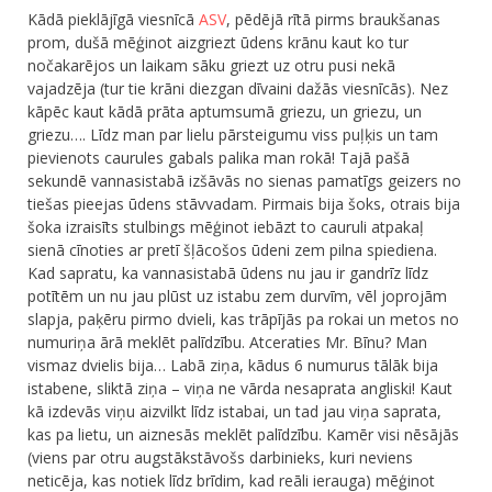
Kādā pieklājīgā viesnīcā
ASV
, pēdējā rītā pirms braukšanas
Ceļojumu apraksti
prom, dušā mēģinot aizgriezt ūdens krānu kaut ko tur
Jaunākie ieraksti
nočakarējos un laikam sāku griezt uz otru pusi nekā
Konkurss
vajadzēja (tur tie krāni diezgan dīvaini dažās viesnīcās). Nez
Par mums
kāpēc kaut kādā prāta aptumsumā griezu, un griezu, un
Praktiski ieteikumi
griezu…. Līdz man par lielu pārsteigumu viss puļķis un tam
Privātuma politika
pievienots caurules gabals palika man rokā! Tajā pašā
Publikācijas
sekundē vannasistabā izšāvās no sienas pamatīgs geizers no
Sākums
tiešas pieejas ūdens stāvvadam. Pirmais bija šoks, otrais bija
Ceļojumu apraksti
šoka izraisīts stulbings mēģinot iebāzt to cauruli atpakaļ
Jaunākie ieraksti
sienā cīnoties ar pretī šļācošos ūdeni zem pilna spiediena.
Konkurss
Kad sapratu, ka vannasistabā ūdens nu jau ir gandrīz līdz
Par mums
potītēm un nu jau plūst uz istabu zem durvīm, vēl joprojām
Praktiski ieteikumi
slapja, paķēru pirmo dvieli, kas trāpījās pa rokai un metos no
Privātuma politika
numuriņa ārā meklēt palīdzību. Atceraties Mr. Bīnu? Man
Publikācijas
vismaz dvielis bija… Labā ziņa, kādus 6 numurus tālāk bija
Sākums
istabene, sliktā ziņa – viņa ne vārda nesaprata angliski! Kaut
kā izdevās viņu aizvilkt līdz istabai, un tad jau viņa saprata,
kas pa lietu, un aiznesās meklēt palīdzību. Kamēr visi nēsājās
(viens par otru augstākstāvošs darbinieks, kuri neviens
neticēja, kas notiek līdz brīdim, kad reāli ierauga) mēģinot