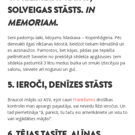
SOLVEIGAS STĀSTS.
IN
MEMORIAM
.
Seni padomju laiki, lidojums Maskava – Kopenhāgena. Pēc
diennakti ilgas nīkšanas lidostā, beidzot tiekam lidmašīnā un
es aizsnaužos. Pamostos, bet kājas, pēdas pie tepiķīša
pielīmētas!!! Sievietei no priekšējā sēdekļa apgāzusies zem
sēdekļa pastumtā 3 litru medus burka un smuki iztecējusi pa
salonu, sieviete arī nogurusi un guļ…
5. IEROČI, DENĪZES STĀSTS
Braucot mājās uz ASV, ejot cauri
Frankfurtes
drošības
kontrolei man apsargs pajautāja, vai nevedu līdzi ieročus. Un
tad piemetināja “ā, pareizi, tu taču esi amerikāniete un visu to
vari iegādāties mājās!”.
6. TĒJAS TASĪTE, ALĪNAS