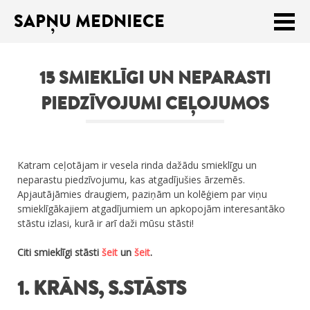
SAPŅU MEDNIECE
Meklēt:
15 SMIEKLĪGI UN NEPARASTI
Sākums
PIEDZĪVOJUMI CEĻOJUMOS
Ceļojumu apraksti
Praktiski ieteikumi
Katram ceļotājam ir vesela rinda dažādu smieklīgu un
Publikācijas
neparastu piedzīvojumu, kas atgadījušies ārzemēs.
Apjautājāmies draugiem, paziņām un kolēģiem par viņu
Par mums
smieklīgākajiem atgadījumiem un apkopojām interesantāko
stāstu izlasi, kurā ir arī daži mūsu stāsti!
ENGLISH
Citi smieklīgi stāsti
šeit
un
šeit
.
Veikals
1. KRĀNS, S.STĀSTS