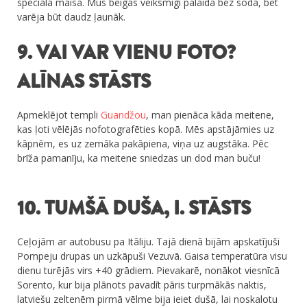
speciālā maisā. Mūs beigās veiksmīgi palaida bez soda, bet
varēja būt daudz ļaunāk.
9. VAI VAR VIENU FOTO?
ALĪNAS STĀSTS
Apmeklējot templi
Guandžou
, man pienāca kāda meitene,
kas ļoti vēlējās nofotografēties kopā. Mēs apstājāmies uz
kāpnēm, es uz zemāka pakāpiena, viņa uz augstāka. Pēc
brīža pamanīju, ka meitene sniedzas un dod man buču!
10. TUMŠĀ DUŠA, I. STĀSTS
Ceļojām ar autobusu pa Itāliju. Tajā dienā bijām apskatījuši
Pompeju drupas un uzkāpuši Vezuvā. Gaisa temperatūra visu
dienu turējās virs +40 grādiem. Pievakarē, nonākot viesnīcā
Sorento, kur bija plānots pavadīt pāris turpmākās naktis,
latviešu zeltenēm pirmā vēlme bija ieiet dušā, lai noskalotu