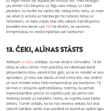
uz Rīgas reisu!!! Eju atpakaļ pie lodziņa, kur, mani ieraugot,
jau brīnās! Citu lidojumu uz Rīgu vairs nebija, uz citām
pilsētām, no kurām tur varētu tikt, nebija brīvu vietu, un mani
jau atkal (!) aizsūta uz Hamburgu! No turienes lidoju uz
Helsinkiem, un tieku mājās tikai vēlu vakarā, kad lidojumos
pavadīta visa diena! Lasi
šeit
kā rīkoties, lai saņemtu
kompensāciju no aviokompānijas par kavējumu!
13. ČEKI, ALĪNAS STĀSTS
Atlidojot
uz Kubu
izrādījās, ka nav atnācis čemodāns. Tā kā
lidoju ar vācu čarteri, man pastāsta, ka nākamajā dienā
pēcpusdienā mūsu viesnīcā būs gids, un lai es noteikti ar viņu
aprunājos, jo reisu nav daudz un kad soma būs, nav zināms
un viņš noteikti iedos kādu kompensāciju par kavējumu. Tā
kā man ir ceļojumu apdrošināšana, nolemju, ka pirmās
nepieciešamības preces es nopirkšu pati jau pirms tam.
Nolemju braukt uz Varadero centru, lai nopirktu kaut kādas
drēbes. Tomēr izrādās, ka tur nav neviena veikala, kur dod
čekus!!! Vairākās vietās man piedāvā no burtnīcas izplēst lapu