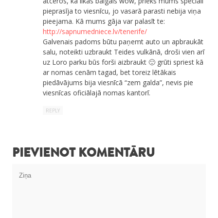
atceros, ka likās baigais wow, priekš mums speciāli
pieprasīja to viesnīcu, jo vasarā parasti nebija viņa
pieejama. Kā mums gāja var palasīt te:
http://sapnumedniece.lv/tenerife/
Galvenais padoms būtu paņemt auto un apbraukāt
salu, noteikti uzbraukt Teides vulkānā, droši vien arī
uz Loro parku būs forši aizbraukt 🙂 grūti spriest kā
ar nomas cenām tagad, bet toreiz lētākais
piedāvājums bija viesnīcā “zem galda”, nevis pie
viesnīcas oficiālajā nomas kantorī.
REPLY
PIEVIENOT KOMENTĀRU