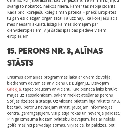
darāms, kur jāparakstās, kas vēl jāizdara. Tā kā man bija ļoti
svarīgi to nokārtot, nelikos mierā, kamēr tas nebija izdarīts.
Kāda brīdī korejiešu kolēģis man pateica – priekš Eiropietes
tu gan esi diezgan organizēta! Tā uzzināju, ka korejiešu acīs
mēs neesam akurāti, līdzīgi kā mēs domājam par
dienvideiropiešiem, viņi šādas īpašības piedēvē visiem
eiropiešiem!
15. PERONS NR. 3, ALĪNAS
STĀSTS
Erasmus apmaiņas programmas laikā ar divām dzīvokļa
biedrenēm devāmies ar vilcienu uz Bulgāriju,. Dzīvojām
Grieķijā
, tāpēc braucām ar vilcienu. Kad pienāca laiks braukt
mājās uz Tessalonikiem, sākām meklēt atiešanas peronu
Sofijas dzelzceļa stacijā. Uz vilciena biļetēm bija rakstīts Nr 3,
bet tādu peronu nevarējām atrast, jautājām informācijas
centrā, garāmgājējiem, visi plātīja rokas un nevarēja palīdzēt.
Pilnīgā izmisumā lūdzām palīdzību krāvējiem, kas ar nelielu
golfa mašīnīti pārvadāja somas. Viņi teica, ka palīdzēs, bet