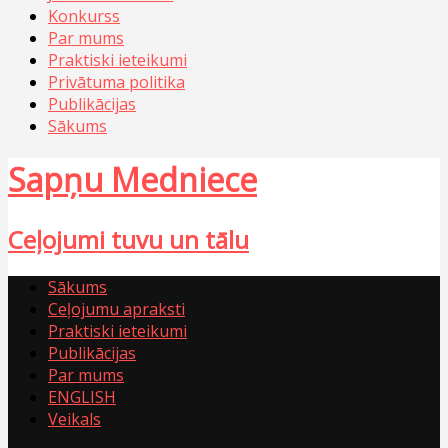
Konkurss
Par mums
Praktiski ieteikumi
Privātuma politika
Publikācijas
Sākums
Sapņu Medniece
Ceļojumi tuvu un tālu
Sākums
Ceļojumu apraksti
Praktiski ieteikumi
Publikācijas
Par mums
ENGLISH
Veikals