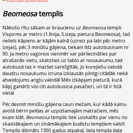
Beomeosa
templis
Nākošo rītu sākam ar braucienu uz
Beomeosa
templi.
Vispirms ar metro (1.līnija, 5.izeja, pietura Beomeosa), tad
neliels kāpiens ar kājām kalnā (uzreiz pa labi pēc metro
izejas), pēc 3 minūšu gājiena, tiekam līdz autobusiņam nr
90. Ja metro vagonos vienmēr var pārliecināties par
atrašanās vietu, skatoties uz tablo ar nosaukumu, tad
autobusā tas ir mazliet sarežģītāk, jo korejiešu valodā
daudzu nosaukumu izruna izklausās pilnīgi citādāk nekā
atveidojums angļu valodā! Mēs izkāpjam pieturā, kurā
kāpj gandrīz visi citi autobusiņa pasažieri, un tā ir īstā
vieta!
Pēc desmit minūšu gājiena cauri mežam, kur kādā kalnu
avotā bērni peldas ar uzpūšamajām matračiem, mēs
esam klāt.
Beomeosa
templis tiek uzskatīts par vienu no
skaistākajiem un zināmākajiem budistu tempļiem valstī.
Templis dibināts 1300 gadus atpakaļ, liela tempļa daļa