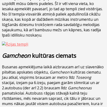
uzpildīt mūsu ūdens pudeles. Šī ir vēl viena vieta, ko
iesaka apmeklēt pavasarī, jo tad ap templi zied vistērijas.
No šī tempļa visvairāk atmiņā paliek apdullinošā cikāžu
skaņa, kas kopā ar dažādiem mūzikas instrumentu un
lūgšanās dziesmu trokšņiem rada savdabīgu melodijas
sajaukumu, kā arī bambusu mežs un kāpnes, kas radīja
īpaši idillisku noskaņu.
Gamcheon
kultūras ciemats
Busanas apmeklējuma laikā aizbraucam arī uz slavenāko
pilsētas apskates objektu,
Gamcheon
kultūras ciematu.
Jau atkal, vispirms braucam ar metro līdz
Toseong
stacijai, izejam pa 6.izeju, paejam garām slimnīcai un ar
2.autobusu (der arī 2.2) braucam līdz
Gamcheonas
pamatskolai. Autobuss rāpjas stāvajā kalnā teju
rīstīdamies, mēs nevaram saprast, cik tālu ir jābrauc un
mums nākas jautāt visiem autobusa pasažieriem, kura ir