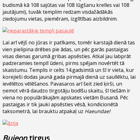
budismā kā 108 sajūtas vai 108 lūgšanu krelles vai 108
jautājumi), tuvāk templim redzam visdažādākās
ziedojumu vietas, piemēram, izglītības aizbildnim.
Lai arī vējš no jūras ir patīkams, tomēr karstajā dienā tas
vien pielipina drēbes pie ādas, un pēc garās pastaigas
visas dienas garumā gribas apsēsties. Atkal jau labprāt
padzeramies templī ūdeni, pirms spējam novērtēt tā
skaistumu. Templis ir celts 14.gadsimtā un šī ir vieta, kur
korejieši dodas jaunā gada pirmajā dienā uz saullēktu, lai
ievēlētos vēlēšanos. Pavasaros arī šeit zied ķirši, un
ņemot vērā daudzo tirgotāju bodīšu skaitu, šī tiešām ir
viena no populārākajām apskates vietām Busanā. Pēc
pastaigas ir tik jauki apsēsties vēsā, kondicionētā
taksometrā, lai brauktu atpakaļ uz
Haeundae!
Bujeon
tirgus