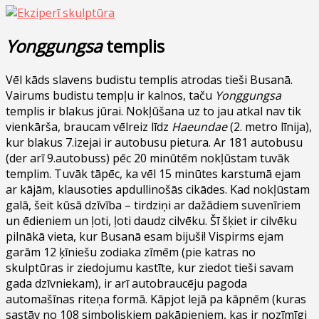
Yonggungsa
templis
Vēl kāds slavens budistu templis atrodas tieši Busanā.
Vairums budistu tempļu ir kalnos, taču
Yonggungsa
templis ir blakus jūrai. Nokļūšana uz to jau atkal nav tik
vienkārša, braucam vēlreiz līdz
Haeundae
(2. metro līnija),
kur blakus 7.izejai ir autobusu pietura. Ar 181 autobusu
(der arī 9.autobuss) pēc 20 minūtēm nokļūstam tuvāk
templim. Tuvāk tāpēc, ka vēl 15 minūtes karstumā ejam
ar kājām, klausoties apdullinošās cikādes. Kad nokļūstam
galā, šeit kūsā dzīvība – tirdziņi ar dažādiem suvenīriem
un ēdieniem un ļoti, ļoti daudz cilvēku. Šī šķiet ir cilvēku
pilnākā vieta, kur Busanā esam bijuši! Vispirms ejam
garām 12 ķīniešu zodiaka zīmēm (pie katras no
skulptūras ir ziedojumu kastīte, kur ziedot tieši savam
gada dzīvniekam), ir arī autobraucēju pagoda
automašīnas riteņa formā. Kāpjot lejā pa kāpnēm (kuras
sastāv no 108 simboliskiem pakāpieniem, kas ir nozīmīgi