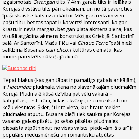
izgaismotais
Gwangan
tilts. 7.4km garais tilts ir lielākais
Korejas divstāvu tilts pāri okeānam, un no tā paveroties
īpaši skaists skats uz apkārtni. Mēs gan redzam vien
pašu tiltu, bet tas tāpat ir kā vērts! Interesanti, ka gar
krastu ir nevis margas, bet gan plata akmens siena, kas
vizuāli atgādina akmens konstrukcijas Grieķijā, Santorīnī
salā. Ar Santorīnī, Maču Piču vai
Cinque Terre
īpaši bieži
salīdzina Busanas
Gamcheon
kultūras ciematu, kas
mums paredzēts nākošajā dienā.
Tepat blakus (kas gan tāpat ir pamatīgs gabals ar kājām),
ir
Haeundae
pludmale, viena no slavenākajām pludmalēm
Korejā. Pludmalē kūsā dzīvība pat vēlu vakarā –
kafejnīcas, restorāni, lielais akvārijs, ielu muzikanti un
ķēžu viesnīcas. Šķiet, šī ir tā vieta, kur brauc meklēt
pludmales atpūtu. Busana bieži tiek saukta par Korejas
vasaras galvaspilsētu, jo sešas pilsētas pludmales
piesaista atpūtniekus no visas valsts, piedevām, šis arī ir
populārs medusmēnešu un romantisku atpūtas