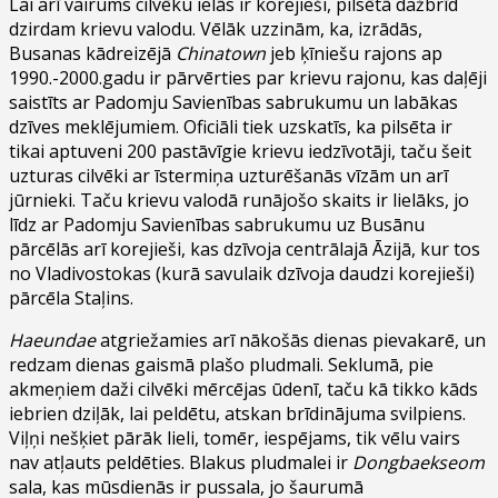
Lai arī vairums cilvēku ielās ir korejieši, pilsētā dažbrīd
dzirdam krievu valodu. Vēlāk uzzinām, ka, izrādās,
Busanas kādreizējā
Chinatown
jeb ķīniešu rajons ap
1990.-2000.gadu ir pārvērties par krievu rajonu, kas daļēji
saistīts ar Padomju Savienības sabrukumu un labākas
dzīves meklējumiem. Oficiāli tiek uzskatīs, ka pilsēta ir
tikai aptuveni 200 pastāvīgie krievu iedzīvotāji, taču šeit
uzturas cilvēki ar īstermiņa uzturēšanās vīzām un arī
jūrnieki. Taču krievu valodā runājošo skaits ir lielāks, jo
līdz ar Padomju Savienības sabrukumu uz Busānu
pārcēlās arī korejieši, kas dzīvoja centrālajā Āzijā, kur tos
no Vladivostokas (kurā savulaik dzīvoja daudzi korejieši)
pārcēla Staļins.
Haeundae
atgriežamies arī nākošās dienas pievakarē, un
redzam dienas gaismā plašo pludmali. Seklumā, pie
akmeņiem daži cilvēki mērcējas ūdenī, taču kā tikko kāds
iebrien dziļāk, lai peldētu, atskan brīdinājuma svilpiens.
Viļņi nešķiet pārāk lieli, tomēr, iespējams, tik vēlu vairs
nav atļauts peldēties. Blakus pludmalei ir
Dongbaekseom
sala, kas mūsdienās ir pussala, jo šaurumā