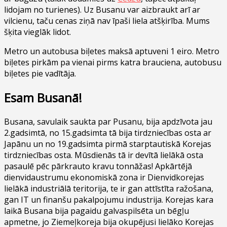
lidojam no turienes). Uz Busanu var aizbraukt arī ar
vilcienu, taču cenas ziņā nav īpaši liela atšķirība. Mums
šķita vieglāk lidot.
Metro un autobusa biļetes maksā aptuveni 1 eiro. Metro
biļetes pirkām pa vienai pirms katra brauciena, autobusu
biļetes pie vadītāja.
Esam Busanā!
Busana, savulaik saukta par Pusanu, bija apdzīvota jau
2.gadsimtā, no 15.gadsimta tā bija tirdzniecības osta ar
Japānu un no 19.gadsimta pirmā starptautiskā Korejas
tirdzniecības osta. Mūsdienās tā ir devītā lielākā osta
pasaulē pēc pārkrauto kravu tonnāžas! Apkārtējā
dienvidaustrumu ekonomiskā zona ir Dienvidkorejas
lielākā industriālā teritorija, te ir gan attīstīta ražošana,
gan IT un finanšu pakalpojumu industrija. Korejas kara
laikā Busana bija pagaidu galvaspilsēta un bēgļu
apmetne, jo Ziemeļkoreja bija okupējusi lielāko Korejas