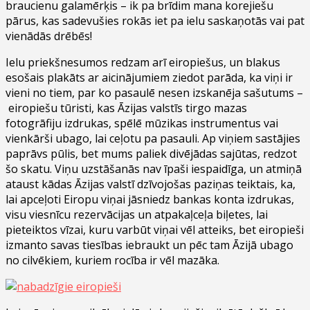
braucienu galamērķis – ik pa brīdim mana korejiešu
pārus, kas sadevušies rokās iet pa ielu saskaņotās vai pat
vienādās drēbēs!
Ielu priekšnesumos redzam arī eiropiešus, un blakus
esošais plakāts ar aicinājumiem ziedot parāda, ka viņi ir
vieni no tiem, par ko pasaulē nesen izskanēja sašutums –
eiropiešu tūristi, kas Āzijas valstīs tirgo mazas
fotogrāfiju izdrukas, spēlē mūzikas instrumentus vai
vienkārši ubago, lai ceļotu pa pasauli. Ap viņiem sastājies
paprāvs pūlis, bet mums paliek divējādas sajūtas, redzot
šo skatu. Viņu uzstāšanās nav īpaši iespaidīga, un atmiņā
ataust kādas Āzijas valstī dzīvojošas paziņas teiktais, ka,
lai apceļoti Eiropu viņai jāsniedz bankas konta izdrukas,
visu viesnīcu rezervācijas un atpakaļceļa biļetes, lai
pieteiktos vīzai, kuru varbūt viņai vēl atteiks, bet eiropieši
izmanto savas tiesības iebraukt un pēc tam Āzijā ubago
no cilvēkiem, kuriem rocība ir vēl mazāka.