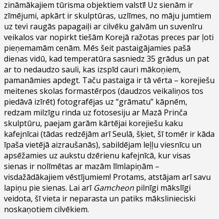
zināmākajiem tūrisma objektiem valstī! Uz sienām ir
zīmējumi, apkārt ir skulptūras, uzlīmes, no māju jumtiem
uz tevi raugās papagaiļi ar cilvēku galvām un suvenīru
veikalos var nopirkt tiešām Korejā ražotas preces par ļoti
pieņemamām cenām. Mēs šeit pastaigājamies pašā
dienas vidū, kad temperatūra sasniedz 35 grādus un pat
ar to nedaudzo sauli, kas izspīd cauri mākoņiem,
pamanāmies apdegt. Taču pastaiga ir tā vērta – korejiešu
meitenes skolas formastērpos (daudzos veikaliņos tos
piedāvā izīrēt) fotografējas uz “grāmatu” kāpnēm,
redzam milzīgu rinda uz fotosesiju ar Mazā Prinča
skulptūru, paejam garām kārtējai korejiešu kaku
kafejnīcai (tādas redzējām arī Seulā, šķiet, šī tomēr ir kāda
īpaša vietējā aizraušanās), sabildējam leļļu viesnīcu un
apsēžamies uz aukstu dzērienu kafejnīcā, kur visas
sienas ir nolīmētas ar mazām līmlapiņām –
visdažādākajiem vēstījumiem! Protams, atstājam arī savu
lapiņu pie sienas. Lai arī
Gamcheon
pilnīgi mākslīgi
veidota, šī vieta ir neparasta un patiks mākslinieciski
noskaņotiem cilvēkiem.