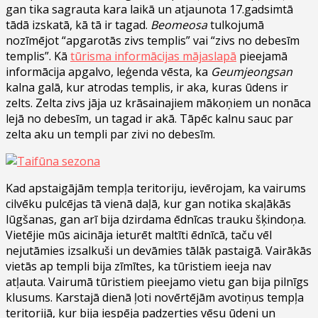
gan tika sagrauta kara laikā un atjaunota 17.gadsimtā
tādā izskatā, kā tā ir tagad.
Beomeosa
tulkojumā
nozīmējot “apgarotās zivs templis” vai “zivs no debesīm
templis”. Kā
tūrisma informācijas mājaslapā
pieejamā
informācija apgalvo, leģenda vēsta, ka
Geumjeongsan
kalna galā, kur atrodas templis, ir aka, kuras ūdens ir
zelts. Zelta zivs jāja uz krāsainajiem mākoņiem un nonāca
lejā no debesīm, un tagad ir akā. Tāpēc kalnu sauc par
zelta aku un templi par zivi no debesīm.
Kad apstaigājām tempļa teritoriju, ievērojam, ka vairums
cilvēku pulcējas tā vienā daļā, kur gan notika skaļākās
lūgšanas, gan arī bija dzirdama ēdnīcas trauku šķindoņa.
Vietējie mūs aicināja ieturēt maltīti ēdnīcā, taču vēl
nejutāmies izsalkuši un devāmies tālāk pastaigā. Vairākās
vietās ap templi bija zīmītes, ka tūristiem ieeja nav
atļauta. Vairumā tūristiem pieejamo vietu gan bija pilnīgs
klusums. Karstajā dienā ļoti novērtējām avotiņus tempļa
teritorijā, kur bija iespēja padzerties vēsu ūdeni un