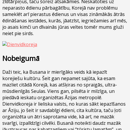
zīdtārpiņus, taču šoreiz atsakāmies. Neskatoties uz
neparasto ēdienu pārbagātību, Korejā nav problēmu
sameklēt arī pierastus ēdienus un visas zināmākās ātrās
ēdināšanas iestādes, kurās, jāatzīst, iegriežamies arī mēs,
jo asais kimči un dīvainās jūras veltes tomēr mums gluži
neiet pie sirds.
Nobeigumā
Daži teic, ka Busana ir mierīgāks veids kā iepazīt
korejiešu kultūru. Šeit gan nepamet sajūta, ka esam
mazliet citādā Korejā, kas atšķiras no spraigās, ultra-
mūsdienīgās Seulas. Viens gan, pilsēta ir milzīga, un
piedāvā ieskatu organizētas Āzijas metropolē.
Dienvidkoreja ir lieliska valsts, no kuras sākt iepazīšanos
ar Āziju, jo šeit ir savdabīgi ēdieni, cita kultūra, taču ļoti
organizēta un ātri saprotama vide, kā arī, ne mazāk
svarīgi, izpalīdzīgi cilvēki. Busanā noteikti daudz mazāk
jāuztraucas par kabatzagļiem vai “tūristu lamatām”, un