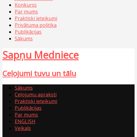
Konkurss
Par mums
Praktiski ieteikumi
Privātuma politika
Publikācijas
Sākums
Sapņu Medniece
Ceļojumi tuvu un tālu
Sākums
Ceļojumu apraksti
Praktiski ieteikumi
Publikācijas
Par mums
ENGLISH
Veikals