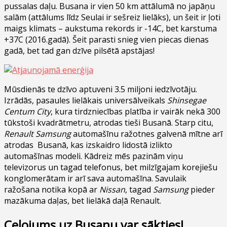
pussalas daļu. Busana ir vien 50 km attālumā no japāņu
salām (attālums līdz Seulai ir sešreiz lielāks), un šeit ir ļoti
maigs klimats – aukstuma rekords ir -14C, bet karstuma
+37C (2016.gadā). Šeit parasti snieg vien piecas dienas
gadā, bet tad gan dzīve pilsētā apstājas!
Mūsdienās te dzīvo aptuveni 3.5 miljoni iedzīvotāju.
Izrādās, pasaules lielākais universālveikals
Shinsegae
Centum City
, kura tirdzniecības platība ir vairāk nekā 300
tūkstoši kvadrātmetru, atrodas tieši Busanā. Starp citu,
Renault Samsung
automašīnu ražotnes galvenā mītne arī
atrodas Busanā, kas izskaidro lidostā izlikto
automašīnas modeli. Kādreiz mēs pazinām viņu
televizorus un tagad telefonus, bet milzīgajam korejiešu
konglomerātam ir arī sava automašīna. Savulaik
ražošana notika kopā ar
Nissan
, tagad
Samsung
pieder
mazākuma daļas, bet lielākā daļā Renault.
Ceļojums uz Busanu var sākties!