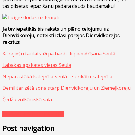
tas pilsētas iepazīšanu padara daudz baudāmāku!
Ja tev iepatikās šis raksts un plāno ceļojumu uz
Dienvidkoreju, noteikti izlasi pārējos Dienvidkorejas
rakstus!
Korejiešu tautatstērpa hanbok piemērīšana Seulā
Labākās apskates vietas Seulā
Neparastākā kafejnīca Seulā – surikātu kafejnīca
Demilitarizētā zona starp Dienvidkoreju un Ziemeļkoreju
Čedžu vulkāniskā sala
busāna
dienvidkoreja
koreja
Post navigation