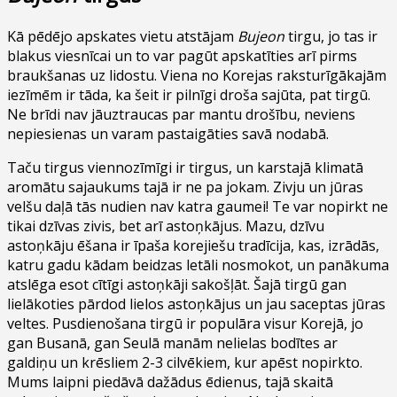
Kā pēdējo apskates vietu atstājam
Bujeon
tirgu, jo tas ir
blakus viesnīcai un to var pagūt apskatīties arī pirms
braukšanas uz lidostu. Viena no Korejas raksturīgākajām
iezīmēm ir tāda, ka šeit ir pilnīgi droša sajūta, pat tirgū.
Ne brīdi nav jāuztraucas par mantu drošību, neviens
nepiesienas un varam pastaigāties savā nodabā.
Taču tirgus viennozīmīgi ir tirgus, un karstajā klimatā
aromātu sajaukums tajā ir ne pa jokam. Zivju un jūras
velšu daļā tās nudien nav katra gaumei! Te var nopirkt ne
tikai dzīvas zivis, bet arī astoņkājus. Mazu, dzīvu
astoņkāju ēšana ir īpaša korejiešu tradīcija, kas, izrādās,
katru gadu kādam beidzas letāli nosmokot, un panākuma
atslēga esot cītīgi astoņkāji sakošļāt. Šajā tirgū gan
lielākoties pārdod lielos astoņkājus un jau saceptas jūras
veltes. Pusdienošana tirgū ir populāra visur Korejā, jo
gan Busanā, gan Seulā manām nelielas bodītes ar
galdiņu un krēsliem 2-3 cilvēkiem, kur apēst nopirkto.
Mums laipni piedāvā dažādus ēdienus, tajā skaitā