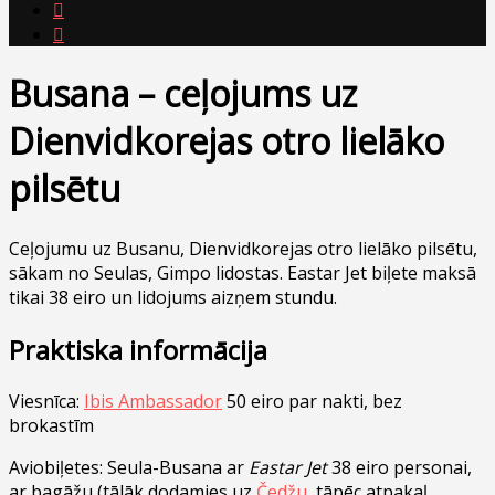


Busana – ceļojums uz
Dienvidkorejas otro lielāko
pilsētu
Ceļojumu uz Busanu, Dienvidkorejas otro lielāko pilsētu,
sākam no Seulas, Gimpo lidostas. Eastar Jet biļete maksā
tikai 38 eiro un lidojums aizņem stundu.
Praktiska informācija
Viesnīca:
Ibis Ambassador
50 eiro par nakti, bez
brokastīm
Aviobiļetes: Seula-Busana ar
Eastar Jet
38 eiro personai,
ar bagāžu (tālāk dodamies uz
Čedžu
, tāpēc atpakaļ