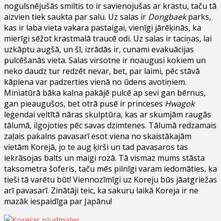
nogulsnējušās smiltis to ir savienojušas ar krastu, taču tā
aizvien tiek saukta par salu. Uz salas ir
Dongbaek
parks,
kas ir laba vieta vakara pastaigai, vienīgi jārēķinās, ka
mierīgi sēžot krastmalā traucē odi. Uz salas ir taciņas, lai
uzkāptu augšā, un šī, izrādās ir, cunami evakuācijas
pulcēšanās vieta. Salas virsotne ir noaugusi kokiem un
neko daudz tur redzēt nevar, bet, par laimi, pēc stāvā
kāpiena var padzerties vienā no ūdens avotiņiem.
Miniatūrā bāka kalna pakājē pulcē ap sevi gan bērnus,
gan pieaugušos, bet otrā pusē ir princeses
Hwagok
leģendai veltītā nāras skulptūra, kas ar skumjām raugās
tālumā, ilgojoties pēc savas dzimtenes. Tālumā redzamais
zaļais pakalns pavasarī esot viena no skaistākajām
vietām Korejā, jo te aug ķirši un tad pavasaros tas
iekrāsojas balts un maigi rozā. Tā vismaz mums stāsta
taksometra šoferis, taču mēs pilnīgi varam iedomāties, ka
tieši tā varētu būt! Viennozīmīgi uz Koreju būs jāatgriežas
arī pavasarī. Zinātāji teic, ka sakuru laikā Koreja ir ne
mazāk iespaidīga par Japānu!