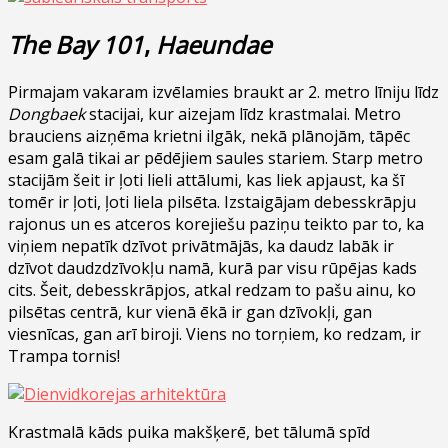
The Bay 101
,
Haeundae
Pirmajam vakaram izvēlamies braukt ar 2. metro līniju līdz
Dongbaek
stacijai, kur aizejam līdz krastmalai. Metro
brauciens aizņēma krietni ilgāk, nekā plānojām, tāpēc
esam galā tikai ar pēdējiem saules stariem. Starp metro
stacijām šeit ir ļoti lieli attālumi, kas liek apjaust, ka šī
tomēr ir ļoti, ļoti liela pilsēta. Izstaigājam debesskrāpju
rajonus un es atceros korejiešu paziņu teikto par to, ka
viņiem nepatīk dzīvot privātmājās, ka daudz labāk ir
dzīvot daudzdzīvokļu namā, kurā par visu rūpējas kads
cits. Šeit, debesskrāpjos, atkal redzam to pašu ainu, ko
pilsētas centrā, kur vienā ēkā ir gan dzīvokļi, gan
viesnīcas, gan arī biroji. Viens no torņiem, ko redzam, ir
Trampa tornis!
Krastmalā kāds puika makšķerē, bet tālumā spīd