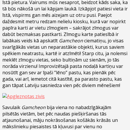
īstā pietura. Vairums mūs nesaprot, beidzot kāds saka, ka
tā būs nākošā un lai kāpjam laukā. Izkāpjot patiesi vieta ir
īstā, vispirms gan mēs aizejam uz otru pusi. Paejot
daždesmit metru redzam nelielu kiosku, kurā var nopirkt
papīra karti ar vietu zīmogiem – sakrājot zīmogus var
dabūt bezmaksas pastkarti. Zīmogu karte patiesībā ir
labākais veids kā apskatīt
Gamcheon
ciematiņu, jo visas
svarīgākās vietas un neparastākie objekti, kurus saviem
spēkiem neatrastu, kartē ir atzīmēti! Starp citu, ja nolemsi
meklēt zīmogu vietas, seko bultiņām uz sienām, jo tās
norāda virzienu! Improvizētajā pasta nodaļā kartiņu var
nosūtīt gan sev ar īpaši ”lēno” pastu, kas pienāk pēc
gada, vai arī, iemetot citā kastītē, pa parasto pastu, kas
gan tāpat Latviju sasniedza vien pēc diviem mēnešiem!
Savulaik
Gamcheon
bija viena no nabadzīgākajām
pilsētās vietām, bet pēc naudas piešķiršanas tās
atjaunošanai, māju nokrāsošanas košākās krāsās un
mākslinieku piesaistes tā kļuvusi par vienu no