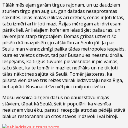
Tālāk mēs ejam garām tirgus rajonam, un uz daudziem
stūriem tirgo gan augļus, gan dažādas nesaprotamas
saknītes. Ielas malās izliktas arī drēbes, cenas ir ļoti lētas,
taču izmēri arī ir ļoti mazi, Āzijas mērogam abi divi esam
pārāk lieli. Ar lielajiem koferiem ielas šķiet pašauras, un
lavierējam starp tirgotājiem. Domās gribas uztvert šo
pilsētu kā mazpilsētu, jo atšķirību ar Seulu jūt. Ja par
Seulu man viennozīmīgi palika tādas metropoles iespaids,
kurā es vēlētos dzīvot, tad par Busānu es neesmu droša.
Iespējams, ka tirgus tuvums pie viesnīcas ir pie vainas,
taču šķiet, ka te tomēr ir mazliet netīrāks un ne tik ļoti
tālas nākotnes sajūta kā Seulā. Tomēr jāatceras, ka
pilsētā vien dzīvo trīs reizes vairāk iedzīvotāju nekā Rīgā,
bet apkārt Busanai dzīvo vēl pieci miljoni cilvēku.
Mūsu viesnīca aizņem dažus no daudzstāvu mājās
stāviem, tāpat kā Seulā, šeit ir populāri, ka viesnīca
neaizņem visu ēku, parasti recepcija atrodas pēdējā stāvā
blakus restorānam un citos stāvos ir dzīvokļi vai biroji.