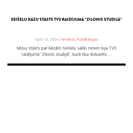
SEIŠELU KĀZU STĀSTS TV3 RAIDĪJUMĀ “ZILONIS STUDIJĀ”
April 13, 2024 /
Ieraksti
,
Publikācijas
Mūsu stāsts par kāzām Seišelu salās nesen bija TV3
raidījumā “Zilonis studijā”, kurā tika diskutēts …