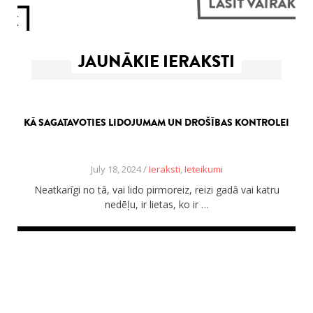
LASĪT VAIRĀK
Ceļojumu apraksti
Jaunākie ieraksti
Konkurss
Par mums
JAUNĀKIE IERAKSTI
Praktiski ieteikumi
Privātuma politika
Publikācijas
Sākums
KĀ SAGATAVOTIES LIDOJUMAM UN DROŠĪBAS KONTROLEI
Ceļojumu apraksti
Jaunākie ieraksti
Konkurss
July 18, 2024 /
Ieraksti
,
Ieteikumi
Par mums
Praktiski ieteikumi
Neatkarīgi no tā, vai lido pirmoreiz, reizi gadā vai katru
Privātuma politika
nedēļu, ir lietas, ko ir …
Publikācijas
Sākums