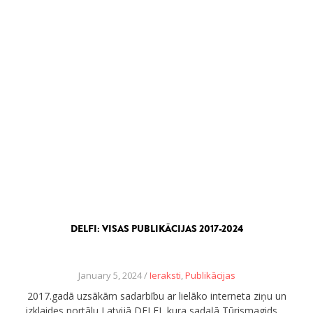
DELFI: VISAS PUBLIKĀCIJAS 2017-2024
January 5, 2024 /
Ieraksti
,
Publikācijas
2017.gadā uzsākām sadarbību ar lielāko interneta ziņu un
izklaides portālu Latvijā DELFI, kura sadaļā Tūrismagids …