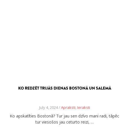
KO REDZĒT TRIJĀS DIENAS BOSTONĀ UN SALEMĀ
July 4, 2024 /
Apraksti
,
Ieraksti
Ko apskatīties Bostonā? Tur jau sen dzīvo mani radi, tāpēc
tur viesošos jau ceturto reizi, …