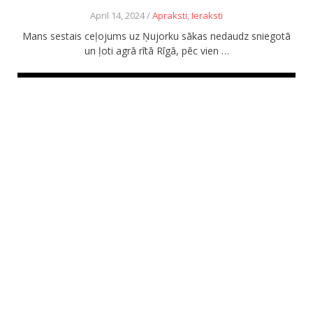
April 14, 2024 /
Apraksti
,
Ieraksti
Mans sestais ceļojums uz Ņujorku sākas nedaudz sniegotā
un ļoti agrā rītā Rīgā, pēc vien …