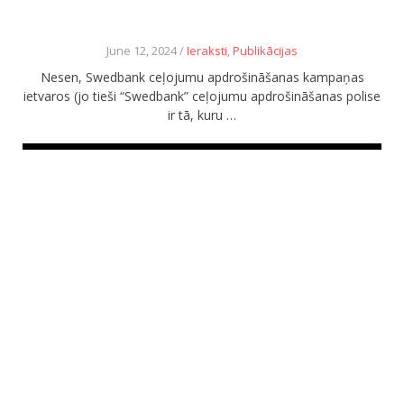
June 12, 2024 /
Ieraksti
,
Publikācijas
Nesen, Swedbank ceļojumu apdrošināšanas kampaņas
ietvaros (jo tieši “Swedbank” ceļojumu apdrošināšanas polise
ir tā, kuru …