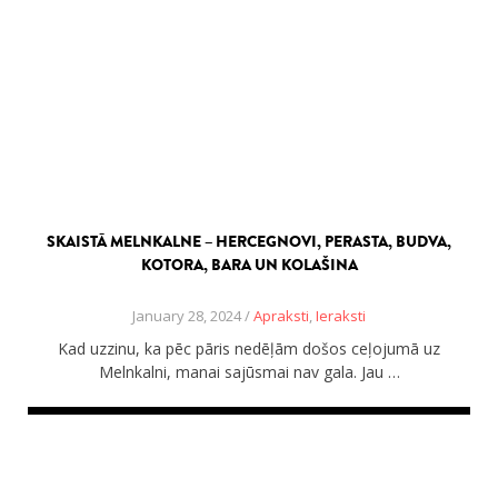
SKAISTĀ MELNKALNE – HERCEGNOVI, PERASTA, BUDVA,
KOTORA, BARA UN KOLAŠINA
January 28, 2024 /
Apraksti
,
Ieraksti
Kad uzzinu, ka pēc pāris nedēļām došos ceļojumā uz
Melnkalni, manai sajūsmai nav gala. Jau …