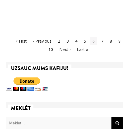
« First
‹ Previous
2
3
4
5
6
7
8
9
10
Next ›
Last »
UZSAUC MUMS KAFIJU!
MEKLĒT