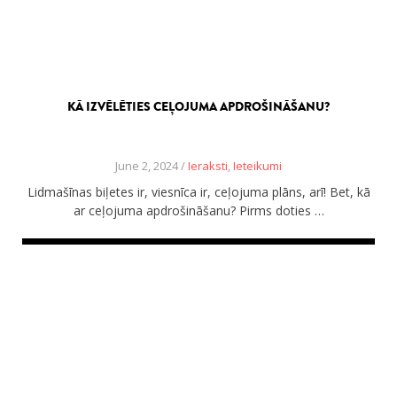
KĀ IZVĒLĒTIES CEĻOJUMA APDROŠINĀŠANU?
June 2, 2024 /
Ieraksti
,
Ieteikumi
Lidmašīnas biļetes ir, viesnīca ir, ceļojuma plāns, arī! Bet, kā
ar ceļojuma apdrošināšanu? Pirms doties …