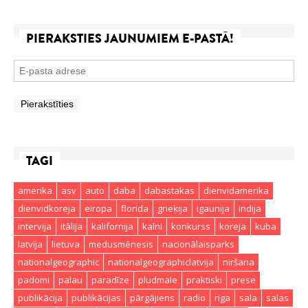
PIERAKSTIES JAUNUMIEM E-PASTĀ!
TAGI
amerika
asv
auto
daba
dabastakas
dienvidamerika
dienvidkoreja
eiropa
florida
grieķija
igaunija
indija
intervija
itālija
kalifornija
kalni
konkurss
koreja
kuba
latvija
lietuva
medusmēnesis
nacionālaisparks
nationalgeographic
nationalgeographiclatvija
niršana
padomi
palau
paradīze
pludmale
praktiski
prese
publikācija
publikācijas
pārgājiens
radio
riga
sala
salas