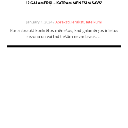
12 GALAMĒRĶI – KATRAM MĒNESIM SAVS!
January 1, 2024 /
Apraksti
,
Ieraksti
,
Ieteikumi
Kur aizbraukt konkrētos mēnešos, kad galamērķos ir lietus
sezona un vai tad tiešām nevar braukt …