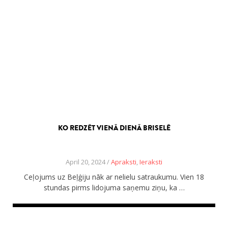
KO REDZĒT VIENĀ DIENĀ BRISELĒ
April 20, 2024 /
Apraksti
,
Ieraksti
Ceļojums uz Beļģiju nāk ar nelielu satraukumu. Vien 18
stundas pirms lidojuma saņemu ziņu, ka …