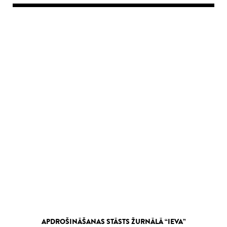
APDROŠINĀŠANAS STĀSTS ŽURNĀLĀ “IEVA”