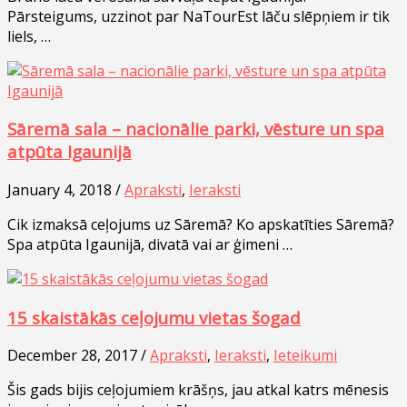
Pārsteigums, uzzinot par NaTourEst lāču slēpņiem ir tik
liels, …
Sāremā sala – nacionālie parki, vēsture un spa
atpūta Igaunijā
January 4, 2018 /
Apraksti
,
Ieraksti
Cik izmaksā ceļojums uz Sāremā? Ko apskatīties Sāremā?
Spa atpūta Igaunijā, divatā vai ar ģimeni …
15 skaistākās ceļojumu vietas šogad
December 28, 2017 /
Apraksti
,
Ieraksti
,
Ieteikumi
Šis gads bijis ceļojumiem krāšņs, jau atkal katrs mēnesis