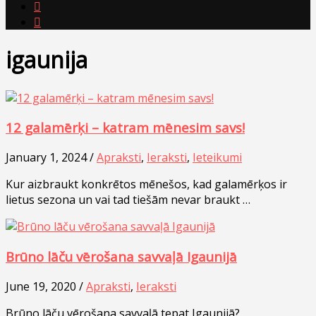


igaunija
12 galamērķi – katram mēnesim savs!
January 1, 2024 /
Apraksti
,
Ieraksti
,
Ieteikumi
Kur aizbraukt konkrētos mēnešos, kad galamērķos ir
lietus sezona un vai tad tiešām nevar braukt …
Brūno lāču vērošana savvaļā Igaunijā
June 19, 2020 /
Apraksti
,
Ieraksti
Brūno lāču vērošana savvaļā tepat Igaunijā?