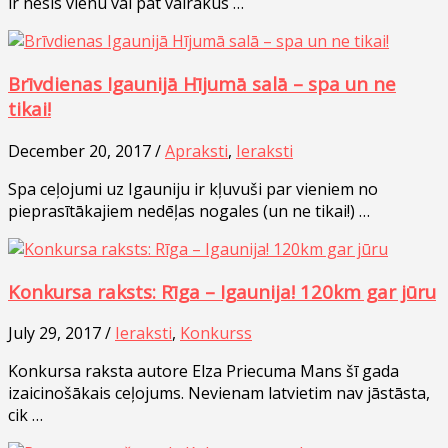
ir nesis vienu vai pat vairākus …
Brīvdienas Igaunijā Hījumā salā – spa un ne
tikai!
December 20, 2017 /
Apraksti
,
Ieraksti
Spa ceļojumi uz Igauniju ir kļuvuši par vieniem no
pieprasītākajiem nedēļas nogales (un ne tikai!) …
Konkursa raksts: Rīga – Igaunija! 120km gar jūru
July 29, 2017 /
Ieraksti
,
Konkurss
Konkursa raksta autore Elza Priecuma Mans šī gada
izaicinošākais ceļojums. Nevienam latvietim nav jāstāsta,
cik …