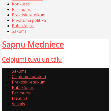
Konkurss
Par mums
Praktiski ieteikumi
Privātuma politika
Publikācijas
Sākums
Sapņu Medniece
Ceļojumi tuvu un tālu
Sākums
Ceļojumu apraksti
Praktiski ieteikumi
Publikācijas
Par mums
ENGLISH
Veikals