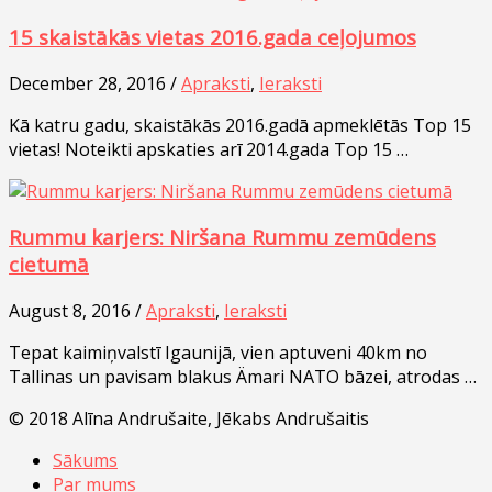
15 skaistākās vietas 2016.gada ceļojumos
December 28, 2016 /
Apraksti
,
Ieraksti
Kā katru gadu, skaistākās 2016.gadā apmeklētās Top 15
vietas! Noteikti apskaties arī 2014.gada Top 15 …
Rummu karjers: Niršana Rummu zemūdens
cietumā
August 8, 2016 /
Apraksti
,
Ieraksti
Tepat kaimiņvalstī Igaunijā, vien aptuveni 40km no
Tallinas un pavisam blakus Ämari NATO bāzei, atrodas …
© 2018 Alīna Andrušaite, Jēkabs Andrušaitis
Sākums
Par mums